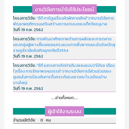
งานวิจัยการนำไปใช้ประโยชน์
โครงการวิจัย:
“ซีดี การ์ตูนเรื่องหัวผักกาดยักษ์”จากงานวิจัยการ
พัฒนาพฤติกรรมเสริมสร้างความปรองดองเด็กวัยอนุบาล
วันที่:
19 ก.พ. 2562
โครงการวิจัย:
การพัฒนาศักยภาพด้านการผลิตและการตลาด
ของกลุ่มผู้เพาะเลี้ยงหอยแครงแบบการพึ่งพาตนเองในจังหวัดสุ
ราษฏร์ธานีหลังเกิดอุทกภัยปี2554
วันที่:
19 ก.พ. 2562
โครงการวิจัย:
“ซีดี แสดงการคิดท่าเต้น เพลงแบบว่าให้รอ เตือน
ใจเรื่อง การรักษาพรหมจรรย์”จากงานวิจัยการมีส่วนร่วมของ
ชุมชนในการป้องกันการตั้งครรภ์ของเยาวชน โรงเรียนบ้าน
บางใหญ่
วันที่:
19 ก.พ. 2562
.....อ่านทั้งหมด.....
ผู้เข้าใช้งานระบบ
จำนวนนักวิจัย 0 คน