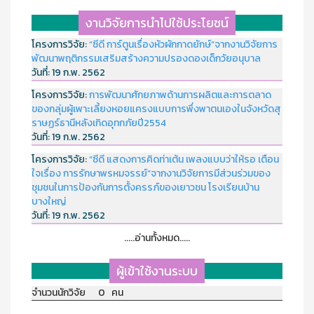
งานวิจัยการนำไปใช้ประโยชน์
โครงการวิจัย:
“ซีดี การ์ตูนเรื่องหัวผักกาดยักษ์”จากงานวิจัยการ
พัฒนาพฤติกรรมเสริมสร้างความปรองดองเด็กวัยอนุบาล
วันที่:
19 ก.พ. 2562
โครงการวิจัย:
การพัฒนาศักยภาพด้านการผลิตและการตลาด
ของกลุ่มผู้เพาะเลี้ยงหอยแครงแบบการพึ่งพาตนเองในจังหวัดสุ
ราษฏร์ธานีหลังเกิดอุทกภัยปี2554
วันที่:
19 ก.พ. 2562
โครงการวิจัย:
“ซีดี แสดงการคิดท่าเต้น เพลงแบบว่าให้รอ เตือน
ใจเรื่อง การรักษาพรหมจรรย์”จากงานวิจัยการมีส่วนร่วมของ
ชุมชนในการป้องกันการตั้งครรภ์ของเยาวชน โรงเรียนบ้าน
บางใหญ่
วันที่:
19 ก.พ. 2562
.....อ่านทั้งหมด.....
ผู้เข้าใช้งานระบบ
จำนวนนักวิจัย 0 คน