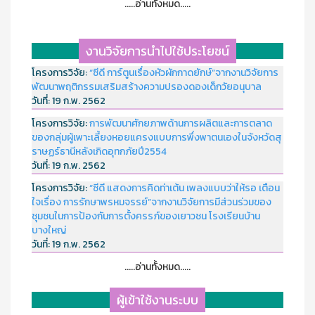
.....อ่านทั้งหมด.....
งานวิจัยการนำไปใช้ประโยชน์
โครงการวิจัย:
“ซีดี การ์ตูนเรื่องหัวผักกาดยักษ์”จากงานวิจัยการ
พัฒนาพฤติกรรมเสริมสร้างความปรองดองเด็กวัยอนุบาล
วันที่:
19 ก.พ. 2562
โครงการวิจัย:
การพัฒนาศักยภาพด้านการผลิตและการตลาด
ของกลุ่มผู้เพาะเลี้ยงหอยแครงแบบการพึ่งพาตนเองในจังหวัดสุ
ราษฏร์ธานีหลังเกิดอุทกภัยปี2554
วันที่:
19 ก.พ. 2562
โครงการวิจัย:
“ซีดี แสดงการคิดท่าเต้น เพลงแบบว่าให้รอ เตือน
ใจเรื่อง การรักษาพรหมจรรย์”จากงานวิจัยการมีส่วนร่วมของ
ชุมชนในการป้องกันการตั้งครรภ์ของเยาวชน โรงเรียนบ้าน
บางใหญ่
วันที่:
19 ก.พ. 2562
.....อ่านทั้งหมด.....
ผู้เข้าใช้งานระบบ