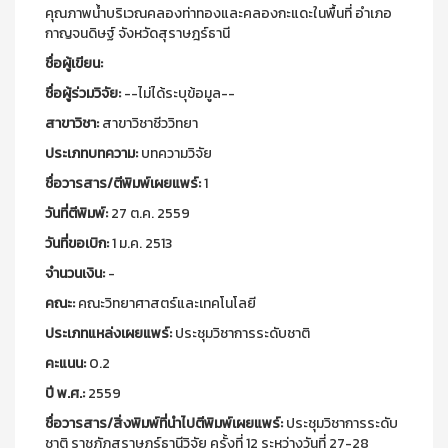
คุณภาพน้ำบริเวณคลองท่าทองและคลองกะแดะในพื้นที่ อำเภอ
กาญจนดิษฐ์ จังหวัดสุราษฎร์ธานี
ชื่อผู้เขียน:
ชื่อผู้ร่วมวิจัย:
--ไม่ได้ระบุข้อมูล--
สาขาวิชา:
สาขาวิชาชีววิทยา
ประเภทบทความ:
บทความวิจัย
ชื่อวารสาร/ตีพิมพ์เผยแพร์:
1
วันที่ตีพิมพ์:
27 ต.ค. 2559
วันที่ขอเบิก:
1 ม.ค. 2513
จำนวนเงิน:
-
คณะ:
คณะวิทยาศาสตร์และเทคโนโลยี
ประเภทแหล่งเผยแพร์:
ประชุมวิชาการระดับชาติ
คะแนน:
0.2
ปี พ.ศ.:
2559
ชื่อวารสาร/สิ่งพิมพ์ที่นำไปตีพิมพ์เผยแพร์:
ประชุมวิชาการระดับ
ชาติ ราชภัฏสุราษฎร์ธานีวิจัย ครั้งที่ 12 ระหว่างวันที่ 27-28