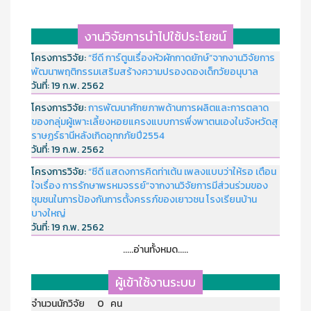
งานวิจัยการนำไปใช้ประโยชน์
โครงการวิจัย:
“ซีดี การ์ตูนเรื่องหัวผักกาดยักษ์”จากงานวิจัยการ
พัฒนาพฤติกรรมเสริมสร้างความปรองดองเด็กวัยอนุบาล
วันที่:
19 ก.พ. 2562
โครงการวิจัย:
การพัฒนาศักยภาพด้านการผลิตและการตลาด
ของกลุ่มผู้เพาะเลี้ยงหอยแครงแบบการพึ่งพาตนเองในจังหวัดสุ
ราษฏร์ธานีหลังเกิดอุทกภัยปี2554
วันที่:
19 ก.พ. 2562
โครงการวิจัย:
“ซีดี แสดงการคิดท่าเต้น เพลงแบบว่าให้รอ เตือน
ใจเรื่อง การรักษาพรหมจรรย์”จากงานวิจัยการมีส่วนร่วมของ
ชุมชนในการป้องกันการตั้งครรภ์ของเยาวชน โรงเรียนบ้าน
บางใหญ่
วันที่:
19 ก.พ. 2562
.....อ่านทั้งหมด.....
ผู้เข้าใช้งานระบบ
จำนวนนักวิจัย 0 คน