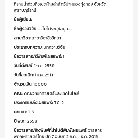
ที่ราบน้ำท่วมถึงเขตห้ามล่าสัตว์ป่าหนองทุ่งทอง จังหวัด
สุราษฎร์ธานี
ชื่อผู้เขียน:
ชื่อผู้ร่วมวิจัย:
--ไม่ได้ระบุข้อมูล--
สาขาวิชา:
สาขาวิชาชีววิทยา
ประเภทบทความ:
บทความวิจัย
ชื่อวารสาร/ตีพิมพ์เผยแพร์:
1
วันที่ตีพิมพ์:
1 ก.ค. 2558
วันที่ขอเบิก:
1 ม.ค. 2513
จำนวนเงิน:
10000
คณะ:
คณะวิทยาศาสตร์และเทคโนโลยี
ประเภทแหล่งเผยแพร์:
TCI 2
คะแนน:
0.6
ปี พ.ศ.:
2558
ชื่อวารสาร/สิ่งพิมพ์ที่นำไปตีพิมพ์เผยแพร์:
วารสาร
พฤกษศาสตร์ไทย ปีที่ 7 ฉบับที่ 2 ก.ค. - ธ.ค. 2015