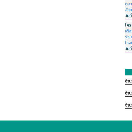
ตลา
จัง
วันที
โคร
เตื
ร่ว
โรง
วันที
จำน
จำน
จำน