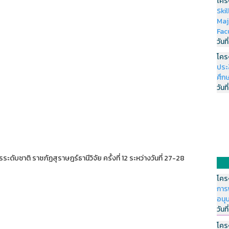
โคร
Ski
Maj
Fac
วันที
โคร
ประ
ศึกษ
วันที
ระดับชาติ ราชภัฏสุราษฎร์ธานีวิจัย ครั้งที่ 12 ระหว่างวันที่ 27-28
โคร
การ
อนุ
วันที
โคร