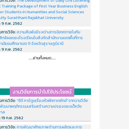
งการวิจัย:
The Development of Daily Life Listening
ll Training Package of First Year Business English
or Students in Humanities and Social Sciences
ulty Suratthani Rajabhat University
่:
9 ก.พ. 2562
งการวิจัย:
ความสัมพันธ์ระหว่างการนิเทศภายในกับ
สิทธิผลของโรงเรียนในสังกัดสำนักงานเขตพื้นที่การ
ามัธยมศึกษาเขต 11 จังหวัดสุราษฎร์ธานี
่:
9 ก.พ. 2562
.....อ่านทั้งหมด.....
งานวิจัยการนำไปใช้ประโยชน์
งการวิจัย:
“ซีดี การ์ตูนเรื่องหัวผักกาดยักษ์”จากงานวิจัย
พัฒนาพฤติกรรมเสริมสร้างความปรองดองเด็กวัย
บาล
่:
19 ก.พ. 2562
งการวิจัย:
การพัฒนาศักยภาพด้านการผลิตและการ