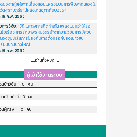
ดของกลุ่มผู้เพาะเลี้ยงหอยแครงแบบการพึ่งพาตนเองใน
หวัดสุราษฏร์ธานีหลังเกิดอุทกภัยปี2554
่:
19 ก.พ. 2562
งการวิจัย:
“ซีดี แสดงการคิดท่าเต้น เพลงแบบว่าให้รอ
อนใจเรื่อง การรักษาพรหมจรรย์”จากงานวิจัยการมีส่วน
มของชุมชนในการป้องกันการตั้งครรภ์ของเยาวชน
เรียนบ้านบางใหญ่
่:
19 ก.พ. 2562
.....อ่านทั้งหมด.....
ผู้เข้าใช้งานระบบ
วนนักวิจัย 0 คน
วนเจ้าหน้าที่ 0 คน
วนผู้ทรง 0 คน