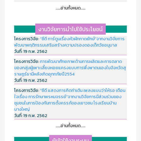
.....อ่านทั้งหมด.....
งานวิจัยการนำไปใช้ประโยชน์
โครงการวิจัย:
“ซีดี การ์ตูนเรื่องหัวผักกาดยักษ์”จากงานวิจัยการ
พัฒนาพฤติกรรมเสริมสร้างความปรองดองเด็กวัยอนุบาล
วันที่:
19 ก.พ. 2562
โครงการวิจัย:
การพัฒนาศักยภาพด้านการผลิตและการตลาด
ของกลุ่มผู้เพาะเลี้ยงหอยแครงแบบการพึ่งพาตนเองในจังหวัดสุ
ราษฏร์ธานีหลังเกิดอุทกภัยปี2554
วันที่:
19 ก.พ. 2562
โครงการวิจัย:
“ซีดี แสดงการคิดท่าเต้น เพลงแบบว่าให้รอ เตือน
ใจเรื่อง การรักษาพรหมจรรย์”จากงานวิจัยการมีส่วนร่วมของ
ชุมชนในการป้องกันการตั้งครรภ์ของเยาวชน โรงเรียนบ้าน
บางใหญ่
วันที่:
19 ก.พ. 2562
.....อ่านทั้งหมด.....
ผู้เข้าใช้งานระบบ