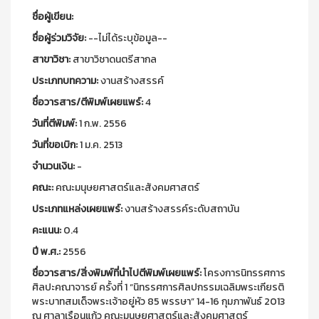
ชื่อผู้เขียน:
ชื่อผู้ร่วมวิจัย:
--ไม่ได้ระบุข้อมูล--
สาขาวิชา:
สาขาวิชาดนตรีสากล
ประเภทบทความ:
งานสร้างสรรค์
ชื่อวารสาร/ตีพิมพ์เผยแพร์:
4
วันที่ตีพิมพ์:
1 ก.พ. 2556
วันที่ขอเบิก:
1 ม.ค. 2513
จำนวนเงิน:
-
คณะ:
คณะมนุษยศาสตร์และสังคมศาสตร์
ประเภทแหล่งเผยแพร์:
งานสร้างสรรค์ระดับสถาบัน
คะแนน:
0.4
ปี พ.ศ.:
2556
ชื่อวารสาร/สิ่งพิมพ์ที่นำไปตีพิมพ์เผยแพร์:
โครงการนิทรรศการ
ศิลปะคณาจารย์ ครั้งที่ 1 “นิทรรศการศิลปกรรมเฉลิมพระเกียรติ
พระบาทสมเด็จพระเจ้าอยู่หัว 85 พรรษา” 14-16 กุมภาพันธ์ 2013
ณ ศาลาเรือนแก้ว คณะมนุษยศาสตร์และสังคมศาสตร์