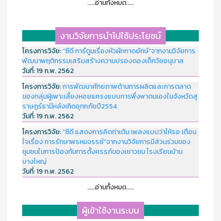
.....อ่านทั้งหมด.....
งานวิจัยการนำไปใช้ประโยชน์
โครงการวิจัย:
“ซีดี การ์ตูนเรื่องหัวผักกาดยักษ์”จากงานวิจัยการ
พัฒนาพฤติกรรมเสริมสร้างความปรองดองเด็กวัยอนุบาล
วันที่:
19 ก.พ. 2562
โครงการวิจัย:
การพัฒนาศักยภาพด้านการผลิตและการตลาด
ของกลุ่มผู้เพาะเลี้ยงหอยแครงแบบการพึ่งพาตนเองในจังหวัดสุ
ราษฏร์ธานีหลังเกิดอุทกภัยปี2554
วันที่:
19 ก.พ. 2562
โครงการวิจัย:
“ซีดี แสดงการคิดท่าเต้น เพลงแบบว่าให้รอ เตือน
ใจเรื่อง การรักษาพรหมจรรย์”จากงานวิจัยการมีส่วนร่วมของ
ชุมชนในการป้องกันการตั้งครรภ์ของเยาวชน โรงเรียนบ้าน
บางใหญ่
วันที่:
19 ก.พ. 2562
.....อ่านทั้งหมด.....
ผู้เข้าใช้งานระบบ