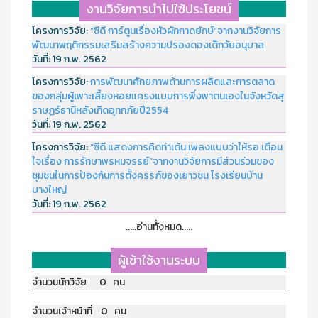
งานวิจัยการนำไปใช้ประโยชน์
โครงการวิจัย:
“ซีดี การ์ตูนเรื่องหัวผักกาดยักษ์”จากงานวิจัยการ
พัฒนาพฤติกรรมเสริมสร้างความปรองดองเด็กวัยอนุบาล
วันที่:
19 ก.พ. 2562
โครงการวิจัย:
การพัฒนาศักยภาพด้านการผลิตและการตลาด
ของกลุ่มผู้เพาะเลี้ยงหอยแครงแบบการพึ่งพาตนเองในจังหวัดสุ
ราษฏร์ธานีหลังเกิดอุทกภัยปี2554
วันที่:
19 ก.พ. 2562
โครงการวิจัย:
“ซีดี แสดงการคิดท่าเต้น เพลงแบบว่าให้รอ เตือน
ใจเรื่อง การรักษาพรหมจรรย์”จากงานวิจัยการมีส่วนร่วมของ
ชุมชนในการป้องกันการตั้งครรภ์ของเยาวชน โรงเรียนบ้าน
บางใหญ่
วันที่:
19 ก.พ. 2562
.....อ่านทั้งหมด.....
ผู้เข้าใช้งานระบบ
จำนวนนักวิจัย 0 คน
จำนวนเจ้าหน้าที่ 0 คน