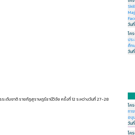
โคร
Ski
Maj
Fac
วันที
โคร
ประ
ศึกษ
วันที
ระดับชาติ ราชภัฏสุราษฎร์ธานีวิจัย ครั้งที่ 12 ระหว่างวันที่ 27-28
โคร
การ
อนุ
วันที
โคร