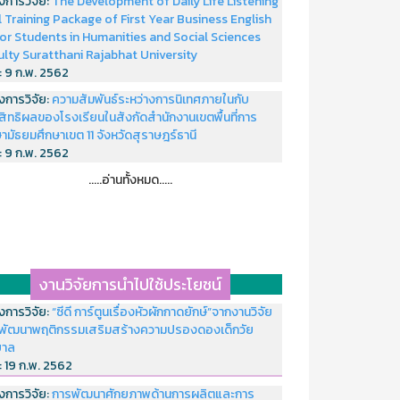
งการวิจัย:
The Development of Daily Life Listening
ll Training Package of First Year Business English
or Students in Humanities and Social Sciences
ulty Suratthani Rajabhat University
่:
9 ก.พ. 2562
งการวิจัย:
ความสัมพันธ์ระหว่างการนิเทศภายในกับ
สิทธิผลของโรงเรียนในสังกัดสำนักงานเขตพื้นที่การ
ามัธยมศึกษาเขต 11 จังหวัดสุราษฎร์ธานี
่:
9 ก.พ. 2562
.....อ่านทั้งหมด.....
งานวิจัยการนำไปใช้ประโยชน์
งการวิจัย:
“ซีดี การ์ตูนเรื่องหัวผักกาดยักษ์”จากงานวิจัย
พัฒนาพฤติกรรมเสริมสร้างความปรองดองเด็กวัย
บาล
่:
19 ก.พ. 2562
งการวิจัย:
การพัฒนาศักยภาพด้านการผลิตและการ