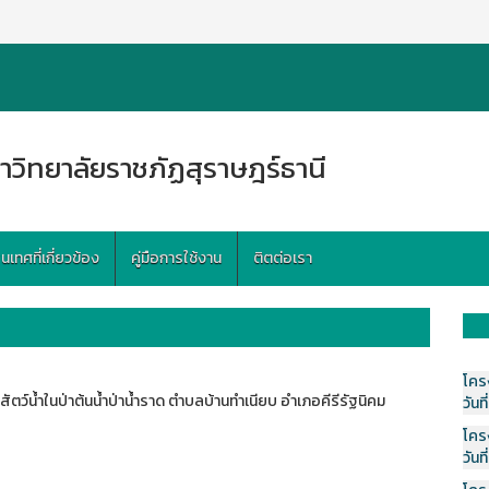
าวิทยาลัยราชภัฏสุราษฎร์ธานี
ทศที่เกี่ยวข้อง
คู่มือการใช้งาน
ติตต่อเรา
โคร
น้ำในป่าต้นน้ำป่าน้ำราด ตำบลบ้านทำเนียบ อำเภอคีรีรัฐนิคม
วันที
โคร
วันที