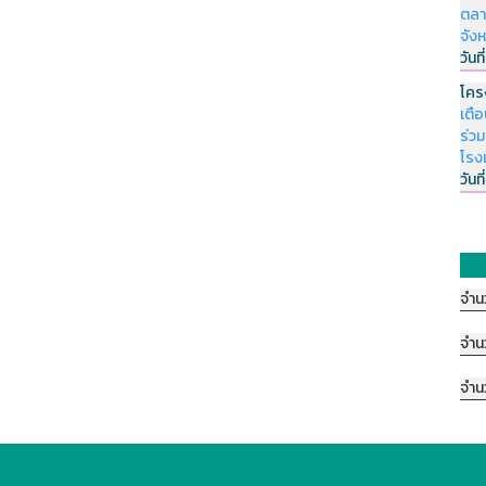
ตลา
จัง
วันที
โคร
เตื
ร่ว
โรง
วันที
จำน
จำน
จำน