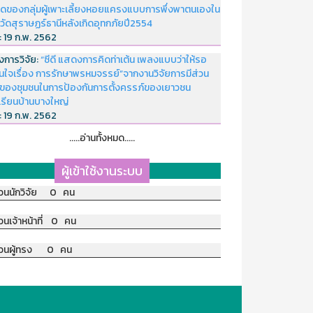
ดของกลุ่มผู้เพาะเลี้ยงหอยแครงแบบการพึ่งพาตนเองใน
หวัดสุราษฏร์ธานีหลังเกิดอุทกภัยปี2554
่:
19 ก.พ. 2562
งการวิจัย:
“ซีดี แสดงการคิดท่าเต้น เพลงแบบว่าให้รอ
อนใจเรื่อง การรักษาพรหมจรรย์”จากงานวิจัยการมีส่วน
มของชุมชนในการป้องกันการตั้งครรภ์ของเยาวชน
เรียนบ้านบางใหญ่
่:
19 ก.พ. 2562
.....อ่านทั้งหมด.....
ผู้เข้าใช้งานระบบ
วนนักวิจัย 0 คน
วนเจ้าหน้าที่ 0 คน
วนผู้ทรง 0 คน