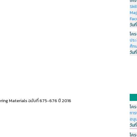
โคร
Ski
Maj
Fac
วันที
โคร
ประ
ศึกษ
วันที
ing Materials ฉบับที่ 675-676 ปี 2016
โคร
การ
อนุ
วันที
โคร