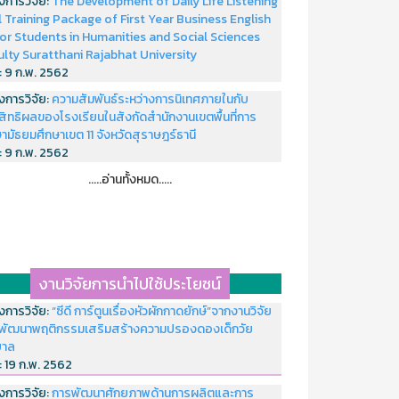
งการวิจัย:
The Development of Daily Life Listening
ll Training Package of First Year Business English
or Students in Humanities and Social Sciences
ulty Suratthani Rajabhat University
่:
9 ก.พ. 2562
งการวิจัย:
ความสัมพันธ์ระหว่างการนิเทศภายในกับ
สิทธิผลของโรงเรียนในสังกัดสำนักงานเขตพื้นที่การ
ามัธยมศึกษาเขต 11 จังหวัดสุราษฎร์ธานี
่:
9 ก.พ. 2562
.....อ่านทั้งหมด.....
งานวิจัยการนำไปใช้ประโยชน์
งการวิจัย:
“ซีดี การ์ตูนเรื่องหัวผักกาดยักษ์”จากงานวิจัย
พัฒนาพฤติกรรมเสริมสร้างความปรองดองเด็กวัย
บาล
่:
19 ก.พ. 2562
งการวิจัย:
การพัฒนาศักยภาพด้านการผลิตและการ