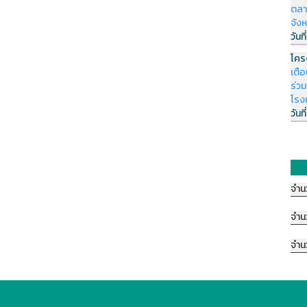
ตลา
จัง
วันที
โคร
เตื
ร่ว
โรง
วันที
จำน
จำน
จำน