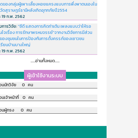
ดของกลุ่มผู้เพาะเลี้ยงหอยแครงแบบการพึ่งพาตนเองใน
หวัดสุราษฏร์ธานีหลังเกิดอุทกภัยปี2554
่:
19 ก.พ. 2562
งการวิจัย:
“ซีดี แสดงการคิดท่าเต้น เพลงแบบว่าให้รอ
อนใจเรื่อง การรักษาพรหมจรรย์”จากงานวิจัยการมีส่วน
มของชุมชนในการป้องกันการตั้งครรภ์ของเยาวชน
เรียนบ้านบางใหญ่
่:
19 ก.พ. 2562
.....อ่านทั้งหมด.....
ผู้เข้าใช้งานระบบ
วนนักวิจัย 0 คน
วนเจ้าหน้าที่ 0 คน
วนผู้ทรง 0 คน