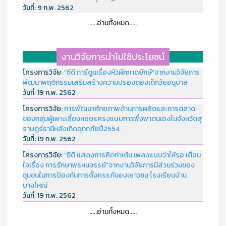
วันที่:
9 ก.พ. 2562
.....อ่านทั้งหมด.....
งานวิจัยการนำไปใช้ประโยชน์
โครงการวิจัย:
“ซีดี การ์ตูนเรื่องหัวผักกาดยักษ์”จากงานวิจัยการ
พัฒนาพฤติกรรมเสริมสร้างความปรองดองเด็กวัยอนุบาล
วันที่:
19 ก.พ. 2562
โครงการวิจัย:
การพัฒนาศักยภาพด้านการผลิตและการตลาด
ของกลุ่มผู้เพาะเลี้ยงหอยแครงแบบการพึ่งพาตนเองในจังหวัดสุ
ราษฏร์ธานีหลังเกิดอุทกภัยปี2554
วันที่:
19 ก.พ. 2562
โครงการวิจัย:
“ซีดี แสดงการคิดท่าเต้น เพลงแบบว่าให้รอ เตือน
ใจเรื่อง การรักษาพรหมจรรย์”จากงานวิจัยการมีส่วนร่วมของ
ชุมชนในการป้องกันการตั้งครรภ์ของเยาวชน โรงเรียนบ้าน
บางใหญ่
วันที่:
19 ก.พ. 2562
.....อ่านทั้งหมด.....