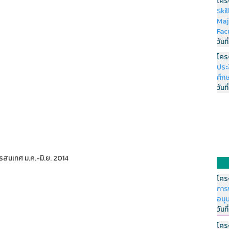
โคร
Ski
Maj
Fac
วันที
โคร
ประ
ศึกษ
วันที
สนเทศ ม.ค.-มิ.ย. 2014
โคร
การ
อนุ
วันที
โคร