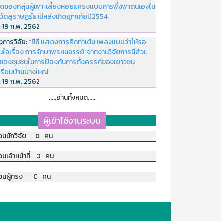
ดของกลุ่มผู้เพาะเลี้ยงหอยแครงแบบการพึ่งพาตนเองใน
หวัดสุราษฏร์ธานีหลังเกิดอุทกภัยปี2554
่:
19 ก.พ. 2562
งการวิจัย:
“ซีดี แสดงการคิดท่าเต้น เพลงแบบว่าให้รอ
อนใจเรื่อง การรักษาพรหมจรรย์”จากงานวิจัยการมีส่วน
มของชุมชนในการป้องกันการตั้งครรภ์ของเยาวชน
เรียนบ้านบางใหญ่
่:
19 ก.พ. 2562
.....อ่านทั้งหมด.....
ผู้เข้าใช้งานระบบ
วนนักวิจัย 0 คน
วนเจ้าหน้าที่ 0 คน
วนผู้ทรง 0 คน