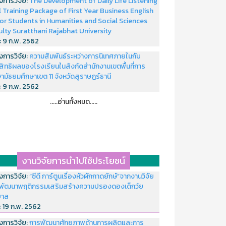
งการวิจัย:
The Development of Daily Life Listening
ll Training Package of First Year Business English
or Students in Humanities and Social Sciences
ulty Suratthani Rajabhat University
่:
9 ก.พ. 2562
งการวิจัย:
ความสัมพันธ์ระหว่างการนิเทศภายในกับ
สิทธิผลของโรงเรียนในสังกัดสำนักงานเขตพื้นที่การ
ามัธยมศึกษาเขต 11 จังหวัดสุราษฎร์ธานี
่:
9 ก.พ. 2562
.....อ่านทั้งหมด.....
งานวิจัยการนำไปใช้ประโยชน์
งการวิจัย:
“ซีดี การ์ตูนเรื่องหัวผักกาดยักษ์”จากงานวิจัย
พัฒนาพฤติกรรมเสริมสร้างความปรองดองเด็กวัย
บาล
่:
19 ก.พ. 2562
งการวิจัย:
การพัฒนาศักยภาพด้านการผลิตและการ