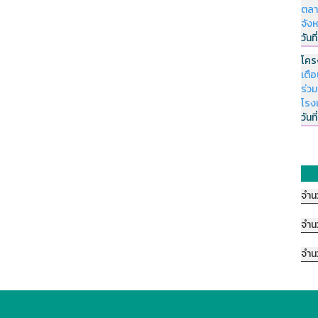
ตลา
จัง
วันที
โคร
เตื
ร่ว
โรง
วันที
จำน
จำน
จำน