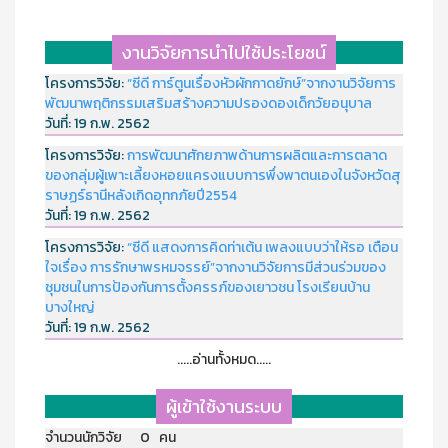
งานวิจัยการนำไปใช้ประโยชน์
โครงการวิจัย:
“ซีดี การ์ตูนเรื่องหัวผักกาดยักษ์”จากงานวิจัยการ
พัฒนาพฤติกรรมเสริมสร้างความปรองดองเด็กวัยอนุบาล
วันที่:
19 ก.พ. 2562
โครงการวิจัย:
การพัฒนาศักยภาพด้านการผลิตและการตลาด
ของกลุ่มผู้เพาะเลี้ยงหอยแครงแบบการพึ่งพาตนเองในจังหวัดสุ
ราษฏร์ธานีหลังเกิดอุทกภัยปี2554
วันที่:
19 ก.พ. 2562
โครงการวิจัย:
“ซีดี แสดงการคิดท่าเต้น เพลงแบบว่าให้รอ เตือน
ใจเรื่อง การรักษาพรหมจรรย์”จากงานวิจัยการมีส่วนร่วมของ
ชุมชนในการป้องกันการตั้งครรภ์ของเยาวชน โรงเรียนบ้าน
บางใหญ่
วันที่:
19 ก.พ. 2562
.....อ่านทั้งหมด.....
ผู้เข้าใช้งานระบบ
จำนวนนักวิจัย 0 คน