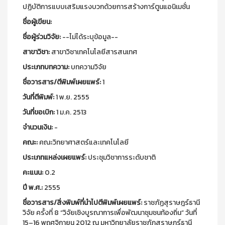
ปฏิบัติการแบบเสริมแรงบวกด้วยการสร้างการ์ตูนแอนิเมชั่น
ชื่อผู้เขียน:
ชื่อผู้ร่วมวิจัย:
--ไม่ได้ระบุข้อมูล--
สาขาวิชา:
สาขาวิชาเทคโนโลยีสารสนเทศ
ประเภทบทความ:
บทความวิจัย
ชื่อวารสาร/ตีพิมพ์เผยแพร์:
1
วันที่ตีพิมพ์:
1 พ.ย. 2555
วันที่ขอเบิก:
1 ม.ค. 2513
จำนวนเงิน:
-
คณะ:
คณะวิทยาศาสตร์และเทคโนโลยี
ประเภทแหล่งเผยแพร์:
ประชุมวิชาการระดับชาติ
คะแนน:
0.2
ปี พ.ศ.:
2555
ชื่อวารสาร/สิ่งพิมพ์ที่นำไปตีพิมพ์เผยแพร์:
ราชภัฏสุราษฎร์ธานี
วิจัย ครั้งที่ 8 “วิจัยเชิงบูรณาการเพื่อพัฒนาชุมชนท้องถิ่น” วันที่
15–16 พฤศจิกายน 2012 ณ มหาวิทยาลัยราชภัฏสุราษฎร์ธานี