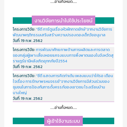
.....อ่านทั้งหมด.....
งานวิจัยการนำไปใช้ประโยชน์
โครงการวิจัย:
“ซีดี การ์ตูนเรื่องหัวผักกาดยักษ์”จากงานวิจัยการ
พัฒนาพฤติกรรมเสริมสร้างความปรองดองเด็กวัยอนุบาล
วันที่:
19 ก.พ. 2562
โครงการวิจัย:
การพัฒนาศักยภาพด้านการผลิตและการตลาด
ของกลุ่มผู้เพาะเลี้ยงหอยแครงแบบการพึ่งพาตนเองในจังหวัดสุ
ราษฏร์ธานีหลังเกิดอุทกภัยปี2554
วันที่:
19 ก.พ. 2562
โครงการวิจัย:
“ซีดี แสดงการคิดท่าเต้น เพลงแบบว่าให้รอ เตือน
ใจเรื่อง การรักษาพรหมจรรย์”จากงานวิจัยการมีส่วนร่วมของ
ชุมชนในการป้องกันการตั้งครรภ์ของเยาวชน โรงเรียนบ้าน
บางใหญ่
วันที่:
19 ก.พ. 2562
.....อ่านทั้งหมด.....
ผู้เข้าใช้งานระบบ