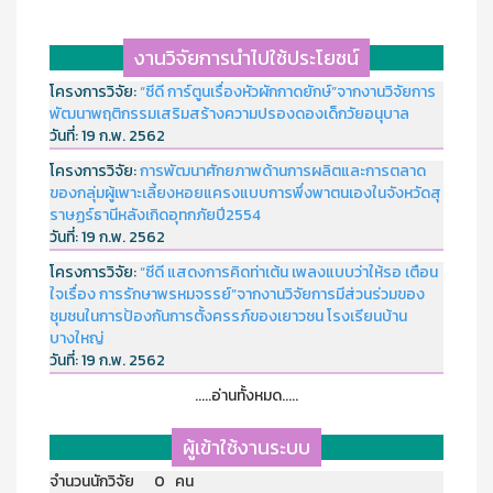
งานวิจัยการนำไปใช้ประโยชน์
โครงการวิจัย:
“ซีดี การ์ตูนเรื่องหัวผักกาดยักษ์”จากงานวิจัยการ
พัฒนาพฤติกรรมเสริมสร้างความปรองดองเด็กวัยอนุบาล
วันที่:
19 ก.พ. 2562
โครงการวิจัย:
การพัฒนาศักยภาพด้านการผลิตและการตลาด
ของกลุ่มผู้เพาะเลี้ยงหอยแครงแบบการพึ่งพาตนเองในจังหวัดสุ
ราษฏร์ธานีหลังเกิดอุทกภัยปี2554
วันที่:
19 ก.พ. 2562
โครงการวิจัย:
“ซีดี แสดงการคิดท่าเต้น เพลงแบบว่าให้รอ เตือน
ใจเรื่อง การรักษาพรหมจรรย์”จากงานวิจัยการมีส่วนร่วมของ
ชุมชนในการป้องกันการตั้งครรภ์ของเยาวชน โรงเรียนบ้าน
บางใหญ่
วันที่:
19 ก.พ. 2562
.....อ่านทั้งหมด.....
ผู้เข้าใช้งานระบบ
จำนวนนักวิจัย 0 คน