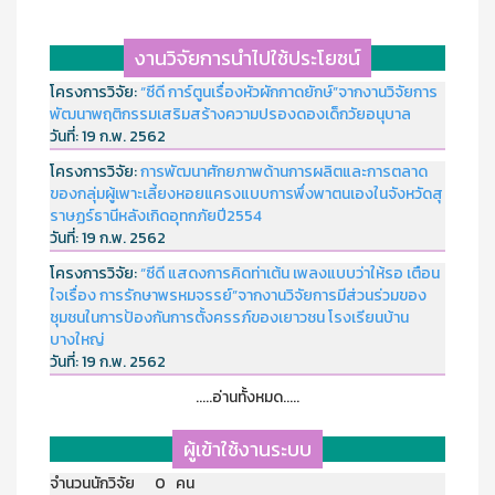
งานวิจัยการนำไปใช้ประโยชน์
โครงการวิจัย:
“ซีดี การ์ตูนเรื่องหัวผักกาดยักษ์”จากงานวิจัยการ
พัฒนาพฤติกรรมเสริมสร้างความปรองดองเด็กวัยอนุบาล
วันที่:
19 ก.พ. 2562
โครงการวิจัย:
การพัฒนาศักยภาพด้านการผลิตและการตลาด
ของกลุ่มผู้เพาะเลี้ยงหอยแครงแบบการพึ่งพาตนเองในจังหวัดสุ
ราษฏร์ธานีหลังเกิดอุทกภัยปี2554
วันที่:
19 ก.พ. 2562
โครงการวิจัย:
“ซีดี แสดงการคิดท่าเต้น เพลงแบบว่าให้รอ เตือน
ใจเรื่อง การรักษาพรหมจรรย์”จากงานวิจัยการมีส่วนร่วมของ
ชุมชนในการป้องกันการตั้งครรภ์ของเยาวชน โรงเรียนบ้าน
บางใหญ่
วันที่:
19 ก.พ. 2562
.....อ่านทั้งหมด.....
ผู้เข้าใช้งานระบบ
จำนวนนักวิจัย 0 คน