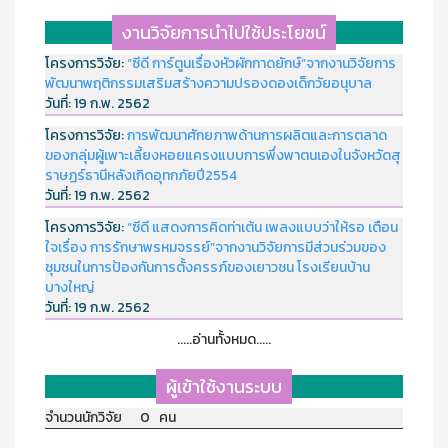
งานวิจัยการนำไปใช้ประโยชน์
โครงการวิจัย:
“ซีดี การ์ตูนเรื่องหัวผักกาดยักษ์”จากงานวิจัยการ
พัฒนาพฤติกรรมเสริมสร้างความปรองดองเด็กวัยอนุบาล
วันที่:
19 ก.พ. 2562
โครงการวิจัย:
การพัฒนาศักยภาพด้านการผลิตและการตลาด
ของกลุ่มผู้เพาะเลี้ยงหอยแครงแบบการพึ่งพาตนเองในจังหวัดสุ
ราษฏร์ธานีหลังเกิดอุทกภัยปี2554
วันที่:
19 ก.พ. 2562
โครงการวิจัย:
“ซีดี แสดงการคิดท่าเต้น เพลงแบบว่าให้รอ เตือน
ใจเรื่อง การรักษาพรหมจรรย์”จากงานวิจัยการมีส่วนร่วมของ
ชุมชนในการป้องกันการตั้งครรภ์ของเยาวชน โรงเรียนบ้าน
บางใหญ่
วันที่:
19 ก.พ. 2562
.....อ่านทั้งหมด.....
ผู้เข้าใช้งานระบบ
จำนวนนักวิจัย 0 คน