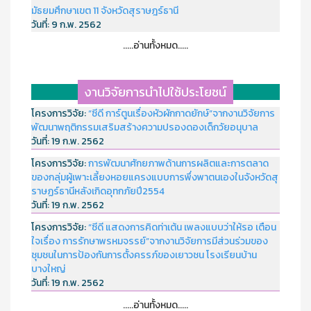
มัธยมศึกษาเขต 11 จังหวัดสุราษฎร์ธานี
วันที่:
9 ก.พ. 2562
.....อ่านทั้งหมด.....
งานวิจัยการนำไปใช้ประโยชน์
โครงการวิจัย:
“ซีดี การ์ตูนเรื่องหัวผักกาดยักษ์”จากงานวิจัยการ
พัฒนาพฤติกรรมเสริมสร้างความปรองดองเด็กวัยอนุบาล
วันที่:
19 ก.พ. 2562
โครงการวิจัย:
การพัฒนาศักยภาพด้านการผลิตและการตลาด
ของกลุ่มผู้เพาะเลี้ยงหอยแครงแบบการพึ่งพาตนเองในจังหวัดสุ
ราษฏร์ธานีหลังเกิดอุทกภัยปี2554
วันที่:
19 ก.พ. 2562
โครงการวิจัย:
“ซีดี แสดงการคิดท่าเต้น เพลงแบบว่าให้รอ เตือน
ใจเรื่อง การรักษาพรหมจรรย์”จากงานวิจัยการมีส่วนร่วมของ
ชุมชนในการป้องกันการตั้งครรภ์ของเยาวชน โรงเรียนบ้าน
บางใหญ่
วันที่:
19 ก.พ. 2562
.....อ่านทั้งหมด.....