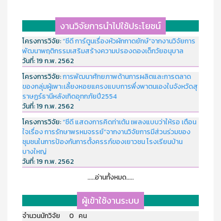
งานวิจัยการนำไปใช้ประโยชน์
โครงการวิจัย:
“ซีดี การ์ตูนเรื่องหัวผักกาดยักษ์”จากงานวิจัยการ
พัฒนาพฤติกรรมเสริมสร้างความปรองดองเด็กวัยอนุบาล
วันที่:
19 ก.พ. 2562
โครงการวิจัย:
การพัฒนาศักยภาพด้านการผลิตและการตลาด
ของกลุ่มผู้เพาะเลี้ยงหอยแครงแบบการพึ่งพาตนเองในจังหวัดสุ
ราษฏร์ธานีหลังเกิดอุทกภัยปี2554
วันที่:
19 ก.พ. 2562
โครงการวิจัย:
“ซีดี แสดงการคิดท่าเต้น เพลงแบบว่าให้รอ เตือน
ใจเรื่อง การรักษาพรหมจรรย์”จากงานวิจัยการมีส่วนร่วมของ
ชุมชนในการป้องกันการตั้งครรภ์ของเยาวชน โรงเรียนบ้าน
บางใหญ่
วันที่:
19 ก.พ. 2562
.....อ่านทั้งหมด.....
ผู้เข้าใช้งานระบบ
จำนวนนักวิจัย 0 คน