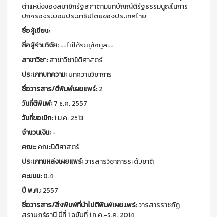
ตำแหน่งของสมาชิกรัฐสภาตามบทบัญญัติรัฐธรรมนูญในการ
ปกครองระบอบประชาธิปไตยของประเทศไทย
ชื่อผู้เขียน:
ชื่อผู้ร่วมวิจัย:
--ไม่ได้ระบุข้อมูล--
สาขาวิชา:
สาขาวิชานิติศาสตร์
ประเภทบทความ:
บทความวิชาการ
ชื่อวารสาร/ตีพิมพ์เผยแพร์:
2
วันที่ตีพิมพ์:
7 ธ.ค. 2557
วันที่ขอเบิก:
1 ม.ค. 2513
จำนวนเงิน:
-
คณะ:
คณะนิติศาสตร์
ประเภทแหล่งเผยแพร์:
วารสารวิชาการระดับชาติ
คะแนน:
0.4
ปี พ.ศ.:
2557
ชื่อวารสาร/สิ่งพิมพ์ที่นำไปตีพิมพ์เผยแพร์:
วารสารราชภัฏ
สุราษฎร์ธานี ปีที่ 1 ฉบับที่ 1 ก.ค.-ธ.ค. 2014