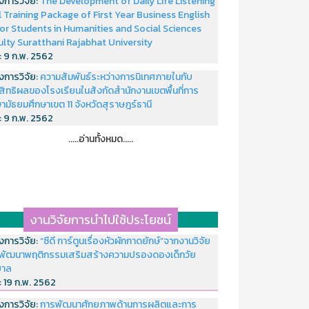
งการวิจัย:
The Development of Daily Life Listening
ll Training Package of First Year Business English
or Students in Humanities and Social Sciences
ulty Suratthani Rajabhat University
่:
9 ก.พ. 2562
งการวิจัย:
ความสัมพันธ์ระหว่างการนิเทศภายในกับ
สิทธิผลของโรงเรียนในสังกัดสำนักงานเขตพื้นที่การ
ามัธยมศึกษาเขต 11 จังหวัดสุราษฎร์ธานี
่:
9 ก.พ. 2562
.....อ่านทั้งหมด.....
งานวิจัยการนำไปใช้ประโยชน์
งการวิจัย:
“ซีดี การ์ตูนเรื่องหัวผักกาดยักษ์”จากงานวิจัย
พัฒนาพฤติกรรมเสริมสร้างความปรองดองเด็กวัย
บาล
่:
19 ก.พ. 2562
งการวิจัย:
การพัฒนาศักยภาพด้านการผลิตและการ