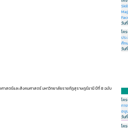
โคร
Ski
Maj
Fac
วันที
โคร
ประ
ศึกษ
วันที
าสตร์และสังคมศาสตร์ มหาวิทยาลัยราชภัฏสุราษฎร์ธานี ปีที่ 8 ฉบับ
โคร
การ
อนุ
วันที
โคร