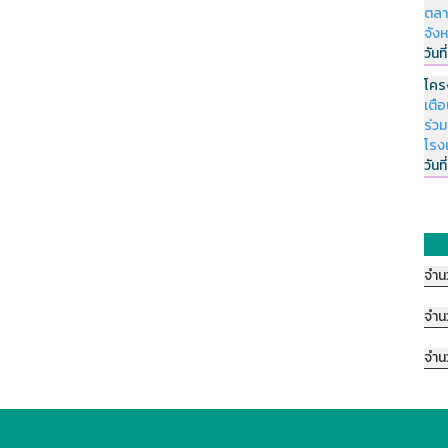
ตลา
จัง
วันที
โคร
เตื
ร่ว
โรง
วันที
จำน
จำน
จำน