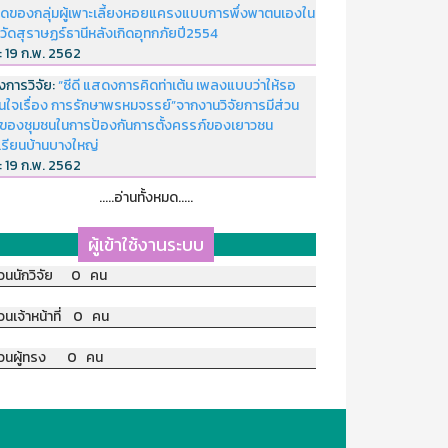
ดของกลุ่มผู้เพาะเลี้ยงหอยแครงแบบการพึ่งพาตนเองใน
หวัดสุราษฏร์ธานีหลังเกิดอุทกภัยปี2554
่:
19 ก.พ. 2562
งการวิจัย:
“ซีดี แสดงการคิดท่าเต้น เพลงแบบว่าให้รอ
อนใจเรื่อง การรักษาพรหมจรรย์”จากงานวิจัยการมีส่วน
มของชุมชนในการป้องกันการตั้งครรภ์ของเยาวชน
เรียนบ้านบางใหญ่
่:
19 ก.พ. 2562
.....อ่านทั้งหมด.....
ผู้เข้าใช้งานระบบ
วนนักวิจัย 0 คน
วนเจ้าหน้าที่ 0 คน
วนผู้ทรง 0 คน