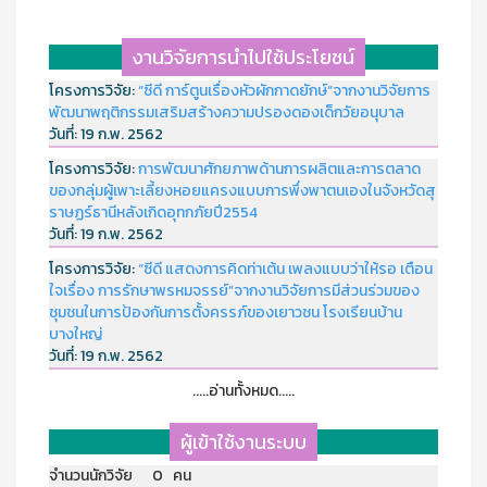
งานวิจัยการนำไปใช้ประโยชน์
โครงการวิจัย:
“ซีดี การ์ตูนเรื่องหัวผักกาดยักษ์”จากงานวิจัยการ
พัฒนาพฤติกรรมเสริมสร้างความปรองดองเด็กวัยอนุบาล
วันที่:
19 ก.พ. 2562
โครงการวิจัย:
การพัฒนาศักยภาพด้านการผลิตและการตลาด
ของกลุ่มผู้เพาะเลี้ยงหอยแครงแบบการพึ่งพาตนเองในจังหวัดสุ
ราษฏร์ธานีหลังเกิดอุทกภัยปี2554
วันที่:
19 ก.พ. 2562
โครงการวิจัย:
“ซีดี แสดงการคิดท่าเต้น เพลงแบบว่าให้รอ เตือน
ใจเรื่อง การรักษาพรหมจรรย์”จากงานวิจัยการมีส่วนร่วมของ
ชุมชนในการป้องกันการตั้งครรภ์ของเยาวชน โรงเรียนบ้าน
บางใหญ่
วันที่:
19 ก.พ. 2562
.....อ่านทั้งหมด.....
ผู้เข้าใช้งานระบบ
จำนวนนักวิจัย 0 คน