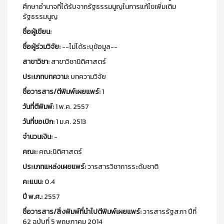
ศึกษาอำนาจที่ได้รับจากรัฐธรรมนูญในการแก้ไขเพิ่มเติม
รัฐธรรมนูญ
ชื่อผู้เขียน:
ชื่อผู้ร่วมวิจัย:
--ไม่ได้ระบุข้อมูล--
สาขาวิชา:
สาขาวิชานิติศาสตร์
ประเภทบทความ:
บทความวิจัย
ชื่อวารสาร/ตีพิมพ์เผยแพร์:
1
วันที่ตีพิมพ์:
1 พ.ค. 2557
วันที่ขอเบิก:
1 ม.ค. 2513
จำนวนเงิน:
-
คณะ:
คณะนิติศาสตร์
ประเภทแหล่งเผยแพร์:
วารสารวิชาการระดับชาติ
คะแนน:
0.4
ปี พ.ศ.:
2557
ชื่อวารสาร/สิ่งพิมพ์ที่นำไปตีพิมพ์เผยแพร์:
วารสารรัฐสภา ปีที่
62 ฉบับที่ 5 พฤษภาคม 2014