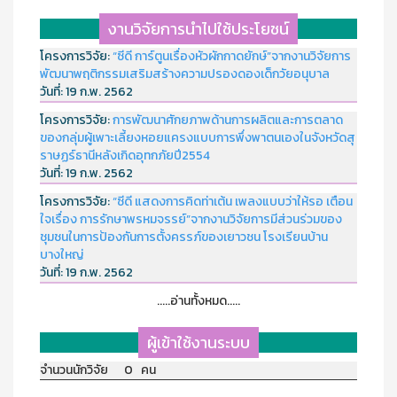
งานวิจัยการนำไปใช้ประโยชน์
โครงการวิจัย:
“ซีดี การ์ตูนเรื่องหัวผักกาดยักษ์”จากงานวิจัยการ
พัฒนาพฤติกรรมเสริมสร้างความปรองดองเด็กวัยอนุบาล
วันที่:
19 ก.พ. 2562
โครงการวิจัย:
การพัฒนาศักยภาพด้านการผลิตและการตลาด
ของกลุ่มผู้เพาะเลี้ยงหอยแครงแบบการพึ่งพาตนเองในจังหวัดสุ
ราษฏร์ธานีหลังเกิดอุทกภัยปี2554
วันที่:
19 ก.พ. 2562
โครงการวิจัย:
“ซีดี แสดงการคิดท่าเต้น เพลงแบบว่าให้รอ เตือน
ใจเรื่อง การรักษาพรหมจรรย์”จากงานวิจัยการมีส่วนร่วมของ
ชุมชนในการป้องกันการตั้งครรภ์ของเยาวชน โรงเรียนบ้าน
บางใหญ่
วันที่:
19 ก.พ. 2562
.....อ่านทั้งหมด.....
ผู้เข้าใช้งานระบบ
จำนวนนักวิจัย 0 คน