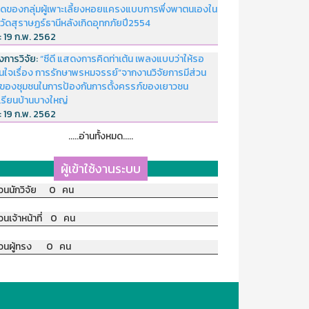
ดของกลุ่มผู้เพาะเลี้ยงหอยแครงแบบการพึ่งพาตนเองใน
หวัดสุราษฏร์ธานีหลังเกิดอุทกภัยปี2554
่:
19 ก.พ. 2562
งการวิจัย:
“ซีดี แสดงการคิดท่าเต้น เพลงแบบว่าให้รอ
อนใจเรื่อง การรักษาพรหมจรรย์”จากงานวิจัยการมีส่วน
มของชุมชนในการป้องกันการตั้งครรภ์ของเยาวชน
เรียนบ้านบางใหญ่
่:
19 ก.พ. 2562
.....อ่านทั้งหมด.....
ผู้เข้าใช้งานระบบ
วนนักวิจัย 0 คน
วนเจ้าหน้าที่ 0 คน
วนผู้ทรง 0 คน