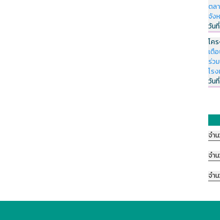
ตลา
จัง
วันที
โคร
เตื
ร่ว
โรง
วันที
จำน
จำน
จำน