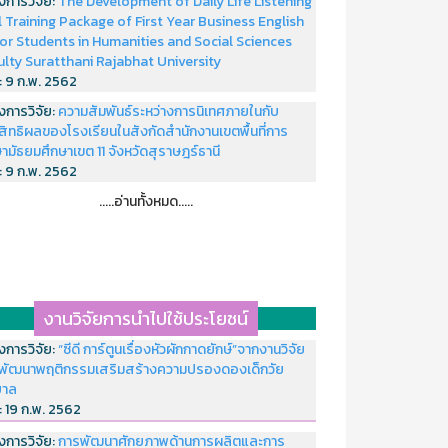
งการวิจัย:
The Development of Daily Life Listening
ll Training Package of First Year Business English
or Students in Humanities and Social Sciences
ulty Suratthani Rajabhat University
่:
9 ก.พ. 2562
งการวิจัย:
ความสัมพันธ์ระหว่างการนิเทศภายในกับ
สิทธิผลของโรงเรียนในสังกัดสำนักงานเขตพื้นที่การ
ามัธยมศึกษาเขต 11 จังหวัดสุราษฎร์ธานี
่:
9 ก.พ. 2562
.....อ่านทั้งหมด.....
งานวิจัยการนำไปใช้ประโยชน์
งการวิจัย:
“ซีดี การ์ตูนเรื่องหัวผักกาดยักษ์”จากงานวิจัย
พัฒนาพฤติกรรมเสริมสร้างความปรองดองเด็กวัย
บาล
่:
19 ก.พ. 2562
งการวิจัย:
การพัฒนาศักยภาพด้านการผลิตและการ