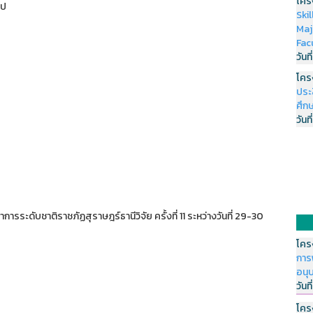
โคร
ไป
Ski
Maj
Fac
วันที
โคร
ประ
ศึกษ
วันที
การระดับชาติราชภัฏสุราษฎร์ธานีวิจัย ครั้งที่ 11 ระหว่างวันที่ 29-30
โคร
การ
อนุ
วันที
โคร