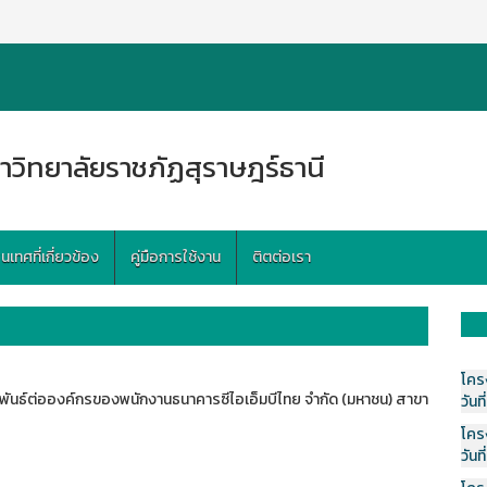
าวิทยาลัยราชภัฏสุราษฎร์ธานี
ทศที่เกี่ยวข้อง
คู่มือการใช้งาน
ติตต่อเรา
โคร
กพันธ์ต่อองค์กรของพนักงานธนาคารซีไอเอ็มบีไทย จำกัด (มหาชน) สาขา
วันที
โคร
วันที