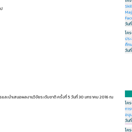
โคร
Ski
ไป
Maj
Fac
วันที
โคร
ประ
ศึกษ
วันที
รและนำเสนอผลงานวิจัยระดับชาติ ครั้งที่ 5 วันที่ 30 มกราคม 2016 ณ
โคร
การ
อนุ
วันที
โคร