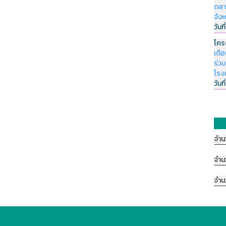
ตลา
จัง
วันที
โคร
เตื
ร่ว
โรง
วันที
จำน
จำน
จำน