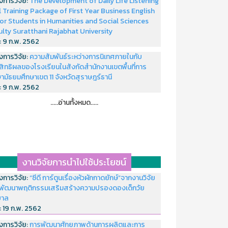
งการวิจัย:
The Development of Daily Life Listening
ll Training Package of First Year Business English
or Students in Humanities and Social Sciences
ulty Suratthani Rajabhat University
่:
9 ก.พ. 2562
งการวิจัย:
ความสัมพันธ์ระหว่างการนิเทศภายในกับ
สิทธิผลของโรงเรียนในสังกัดสำนักงานเขตพื้นที่การ
ามัธยมศึกษาเขต 11 จังหวัดสุราษฎร์ธานี
่:
9 ก.พ. 2562
.....อ่านทั้งหมด.....
งานวิจัยการนำไปใช้ประโยชน์
งการวิจัย:
“ซีดี การ์ตูนเรื่องหัวผักกาดยักษ์”จากงานวิจัย
พัฒนาพฤติกรรมเสริมสร้างความปรองดองเด็กวัย
บาล
่:
19 ก.พ. 2562
งการวิจัย:
การพัฒนาศักยภาพด้านการผลิตและการ