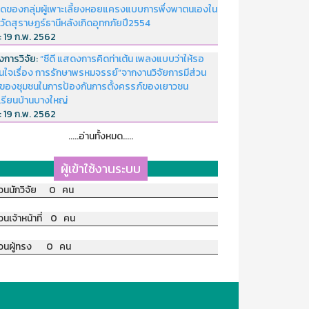
ดของกลุ่มผู้เพาะเลี้ยงหอยแครงแบบการพึ่งพาตนเองใน
หวัดสุราษฏร์ธานีหลังเกิดอุทกภัยปี2554
่:
19 ก.พ. 2562
งการวิจัย:
“ซีดี แสดงการคิดท่าเต้น เพลงแบบว่าให้รอ
อนใจเรื่อง การรักษาพรหมจรรย์”จากงานวิจัยการมีส่วน
มของชุมชนในการป้องกันการตั้งครรภ์ของเยาวชน
เรียนบ้านบางใหญ่
่:
19 ก.พ. 2562
.....อ่านทั้งหมด.....
ผู้เข้าใช้งานระบบ
วนนักวิจัย 0 คน
วนเจ้าหน้าที่ 0 คน
วนผู้ทรง 0 คน