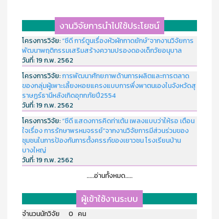
งานวิจัยการนำไปใช้ประโยชน์
โครงการวิจัย:
“ซีดี การ์ตูนเรื่องหัวผักกาดยักษ์”จากงานวิจัยการ
พัฒนาพฤติกรรมเสริมสร้างความปรองดองเด็กวัยอนุบาล
วันที่:
19 ก.พ. 2562
โครงการวิจัย:
การพัฒนาศักยภาพด้านการผลิตและการตลาด
ของกลุ่มผู้เพาะเลี้ยงหอยแครงแบบการพึ่งพาตนเองในจังหวัดสุ
ราษฏร์ธานีหลังเกิดอุทกภัยปี2554
วันที่:
19 ก.พ. 2562
โครงการวิจัย:
“ซีดี แสดงการคิดท่าเต้น เพลงแบบว่าให้รอ เตือน
ใจเรื่อง การรักษาพรหมจรรย์”จากงานวิจัยการมีส่วนร่วมของ
ชุมชนในการป้องกันการตั้งครรภ์ของเยาวชน โรงเรียนบ้าน
บางใหญ่
วันที่:
19 ก.พ. 2562
.....อ่านทั้งหมด.....
ผู้เข้าใช้งานระบบ
จำนวนนักวิจัย 0 คน