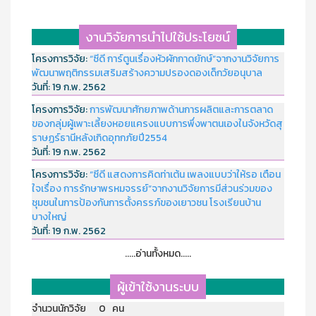
งานวิจัยการนำไปใช้ประโยชน์
โครงการวิจัย:
“ซีดี การ์ตูนเรื่องหัวผักกาดยักษ์”จากงานวิจัยการ
พัฒนาพฤติกรรมเสริมสร้างความปรองดองเด็กวัยอนุบาล
วันที่:
19 ก.พ. 2562
โครงการวิจัย:
การพัฒนาศักยภาพด้านการผลิตและการตลาด
ของกลุ่มผู้เพาะเลี้ยงหอยแครงแบบการพึ่งพาตนเองในจังหวัดสุ
ราษฏร์ธานีหลังเกิดอุทกภัยปี2554
วันที่:
19 ก.พ. 2562
โครงการวิจัย:
“ซีดี แสดงการคิดท่าเต้น เพลงแบบว่าให้รอ เตือน
ใจเรื่อง การรักษาพรหมจรรย์”จากงานวิจัยการมีส่วนร่วมของ
ชุมชนในการป้องกันการตั้งครรภ์ของเยาวชน โรงเรียนบ้าน
บางใหญ่
วันที่:
19 ก.พ. 2562
.....อ่านทั้งหมด.....
ผู้เข้าใช้งานระบบ
จำนวนนักวิจัย 0 คน