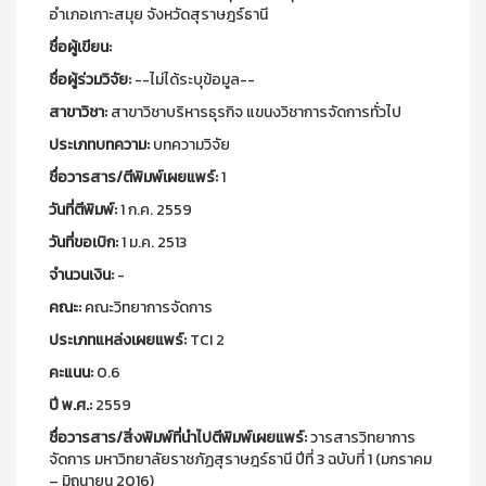
อำเภอเกาะสมุย จังหวัดสุราษฎร์ธานี
ชื่อผู้เขียน:
ชื่อผู้ร่วมวิจัย:
--ไม่ได้ระบุข้อมูล--
สาขาวิชา:
สาขาวิชาบริหารธุรกิจ แขนงวิชาการจัดการทั่วไป
ประเภทบทความ:
บทความวิจัย
ชื่อวารสาร/ตีพิมพ์เผยแพร์:
1
วันที่ตีพิมพ์:
1 ก.ค. 2559
วันที่ขอเบิก:
1 ม.ค. 2513
จำนวนเงิน:
-
คณะ:
คณะวิทยาการจัดการ
ประเภทแหล่งเผยแพร์:
TCI 2
คะแนน:
0.6
ปี พ.ศ.:
2559
ชื่อวารสาร/สิ่งพิมพ์ที่นำไปตีพิมพ์เผยแพร์:
วารสารวิทยาการ
จัดการ มหาวิทยาลัยราชภัฏสุราษฎร์ธานี ปีที่ 3 ฉบับที่ 1 (มกราคม
– มิถุนายน 2016)