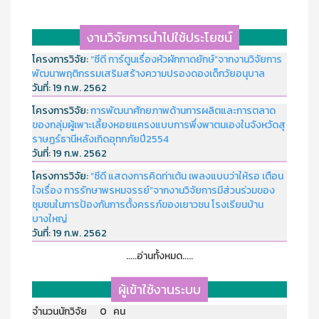
งานวิจัยการนำไปใช้ประโยชน์
โครงการวิจัย:
“ซีดี การ์ตูนเรื่องหัวผักกาดยักษ์”จากงานวิจัยการ
พัฒนาพฤติกรรมเสริมสร้างความปรองดองเด็กวัยอนุบาล
วันที่:
19 ก.พ. 2562
โครงการวิจัย:
การพัฒนาศักยภาพด้านการผลิตและการตลาด
ของกลุ่มผู้เพาะเลี้ยงหอยแครงแบบการพึ่งพาตนเองในจังหวัดสุ
ราษฏร์ธานีหลังเกิดอุทกภัยปี2554
วันที่:
19 ก.พ. 2562
โครงการวิจัย:
“ซีดี แสดงการคิดท่าเต้น เพลงแบบว่าให้รอ เตือน
ใจเรื่อง การรักษาพรหมจรรย์”จากงานวิจัยการมีส่วนร่วมของ
ชุมชนในการป้องกันการตั้งครรภ์ของเยาวชน โรงเรียนบ้าน
บางใหญ่
วันที่:
19 ก.พ. 2562
.....อ่านทั้งหมด.....
ผู้เข้าใช้งานระบบ
จำนวนนักวิจัย 0 คน