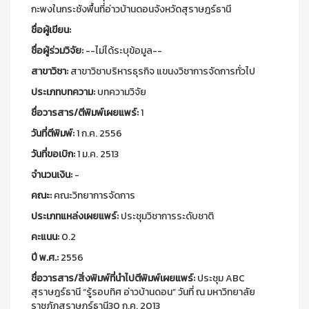
กะพงในกระชังพื้นที่อ่าวบ้านดอนจังหวัดสุราษฎร์ธานี
ชื่อผู้เขียน:
ชื่อผู้ร่วมวิจัย:
--ไม่ได้ระบุข้อมูล--
สาขาวิชา:
สาขาวิชาบริหารธุรกิจ แขนงวิชาการจัดการทั่วไป
ประเภทบทความ:
บทความวิจัย
ชื่อวารสาร/ตีพิมพ์เผยแพร์:
1
วันที่ตีพิมพ์:
1 ก.ค. 2556
วันที่ขอเบิก:
1 ม.ค. 2513
จำนวนเงิน:
-
คณะ:
คณะวิทยาการจัดการ
ประเภทแหล่งเผยแพร์:
ประชุมวิชาการระดับชาติ
คะแนน:
0.2
ปี พ.ศ.:
2556
ชื่อวารสาร/สิ่งพิมพ์ที่นำไปตีพิมพ์เผยแพร์:
ประชุม ABC
สุราษฎร์ธานี “รู้รอบทิศ อ่าวบ้านดอน” วันที่ ณ มหาวิทยาลัย
ราชภัฏสุราษฎร์ธานี30 ก.ค. 2013