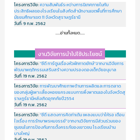
โครงการวิจัย:
ความสัมพันธ์ระหว่างการนิเทศภายในกับ
ประสิทธิผลของโรงเรียนในสังกัดสำนักงานเขตพื้นที่การศึกษา
มัธยมศึกษาเขต 11 จังหวัดสุราษฎร์ธานี
วันที่:
9 ก.พ. 2562
.....อ่านทั้งหมด.....
งานวิจัยการนำไปใช้ประโยชน์
โครงการวิจัย:
“ซีดี การ์ตูนเรื่องหัวผักกาดยักษ์”จากงานวิจัยการ
พัฒนาพฤติกรรมเสริมสร้างความปรองดองเด็กวัยอนุบาล
วันที่:
19 ก.พ. 2562
โครงการวิจัย:
การพัฒนาศักยภาพด้านการผลิตและการตลาด
ของกลุ่มผู้เพาะเลี้ยงหอยแครงแบบการพึ่งพาตนเองในจังหวัดสุ
ราษฏร์ธานีหลังเกิดอุทกภัยปี2554
วันที่:
19 ก.พ. 2562
โครงการวิจัย:
“ซีดี แสดงการคิดท่าเต้น เพลงแบบว่าให้รอ เตือน
ใจเรื่อง การรักษาพรหมจรรย์”จากงานวิจัยการมีส่วนร่วมของ
ชุมชนในการป้องกันการตั้งครรภ์ของเยาวชน โรงเรียนบ้าน
บางใหญ่
วันที่:
19 ก.พ. 2562