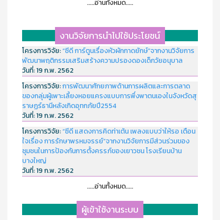
.....อ่านทั้งหมด.....
งานวิจัยการนำไปใช้ประโยชน์
โครงการวิจัย:
“ซีดี การ์ตูนเรื่องหัวผักกาดยักษ์”จากงานวิจัยการ
พัฒนาพฤติกรรมเสริมสร้างความปรองดองเด็กวัยอนุบาล
วันที่:
19 ก.พ. 2562
โครงการวิจัย:
การพัฒนาศักยภาพด้านการผลิตและการตลาด
ของกลุ่มผู้เพาะเลี้ยงหอยแครงแบบการพึ่งพาตนเองในจังหวัดสุ
ราษฏร์ธานีหลังเกิดอุทกภัยปี2554
วันที่:
19 ก.พ. 2562
โครงการวิจัย:
“ซีดี แสดงการคิดท่าเต้น เพลงแบบว่าให้รอ เตือน
ใจเรื่อง การรักษาพรหมจรรย์”จากงานวิจัยการมีส่วนร่วมของ
ชุมชนในการป้องกันการตั้งครรภ์ของเยาวชน โรงเรียนบ้าน
บางใหญ่
วันที่:
19 ก.พ. 2562
.....อ่านทั้งหมด.....
ผู้เข้าใช้งานระบบ