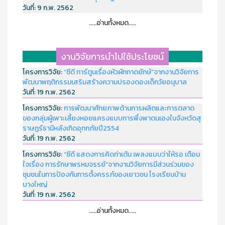
วันที่:
9 ก.พ. 2562
.....อ่านทั้งหมด.....
งานวิจัยการนำไปใช้ประโยชน์
โครงการวิจัย:
“ซีดี การ์ตูนเรื่องหัวผักกาดยักษ์”จากงานวิจัยการ
พัฒนาพฤติกรรมเสริมสร้างความปรองดองเด็กวัยอนุบาล
วันที่:
19 ก.พ. 2562
โครงการวิจัย:
การพัฒนาศักยภาพด้านการผลิตและการตลาด
ของกลุ่มผู้เพาะเลี้ยงหอยแครงแบบการพึ่งพาตนเองในจังหวัดสุ
ราษฏร์ธานีหลังเกิดอุทกภัยปี2554
วันที่:
19 ก.พ. 2562
โครงการวิจัย:
“ซีดี แสดงการคิดท่าเต้น เพลงแบบว่าให้รอ เตือน
ใจเรื่อง การรักษาพรหมจรรย์”จากงานวิจัยการมีส่วนร่วมของ
ชุมชนในการป้องกันการตั้งครรภ์ของเยาวชน โรงเรียนบ้าน
บางใหญ่
วันที่:
19 ก.พ. 2562
.....อ่านทั้งหมด.....