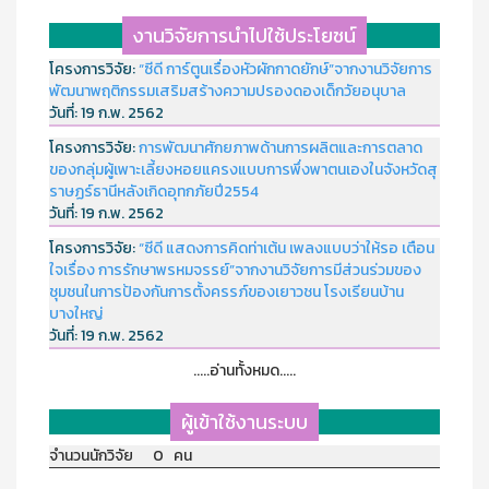
งานวิจัยการนำไปใช้ประโยชน์
โครงการวิจัย:
“ซีดี การ์ตูนเรื่องหัวผักกาดยักษ์”จากงานวิจัยการ
พัฒนาพฤติกรรมเสริมสร้างความปรองดองเด็กวัยอนุบาล
วันที่:
19 ก.พ. 2562
โครงการวิจัย:
การพัฒนาศักยภาพด้านการผลิตและการตลาด
ของกลุ่มผู้เพาะเลี้ยงหอยแครงแบบการพึ่งพาตนเองในจังหวัดสุ
ราษฏร์ธานีหลังเกิดอุทกภัยปี2554
วันที่:
19 ก.พ. 2562
โครงการวิจัย:
“ซีดี แสดงการคิดท่าเต้น เพลงแบบว่าให้รอ เตือน
ใจเรื่อง การรักษาพรหมจรรย์”จากงานวิจัยการมีส่วนร่วมของ
ชุมชนในการป้องกันการตั้งครรภ์ของเยาวชน โรงเรียนบ้าน
บางใหญ่
วันที่:
19 ก.พ. 2562
.....อ่านทั้งหมด.....
ผู้เข้าใช้งานระบบ
จำนวนนักวิจัย 0 คน