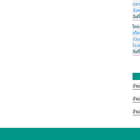
ตลา
จัง
วันที
โคร
เตื
ร่ว
โรง
วันที
จำน
จำน
จำน