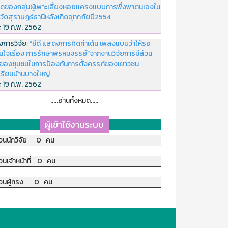
ดของกลุ่มผู้เพาะเลี้ยงหอยแครงแบบการพึ่งพาตนเองใน
หวัดสุราษฏร์ธานีหลังเกิดอุทกภัยปี2554
่:
19 ก.พ. 2562
งการวิจัย:
“ซีดี แสดงการคิดท่าเต้น เพลงแบบว่าให้รอ
อนใจเรื่อง การรักษาพรหมจรรย์”จากงานวิจัยการมีส่วน
มของชุมชนในการป้องกันการตั้งครรภ์ของเยาวชน
เรียนบ้านบางใหญ่
่:
19 ก.พ. 2562
.....อ่านทั้งหมด.....
ผู้เข้าใช้งานระบบ
วนนักวิจัย 0 คน
วนเจ้าหน้าที่ 0 คน
วนผู้ทรง 0 คน