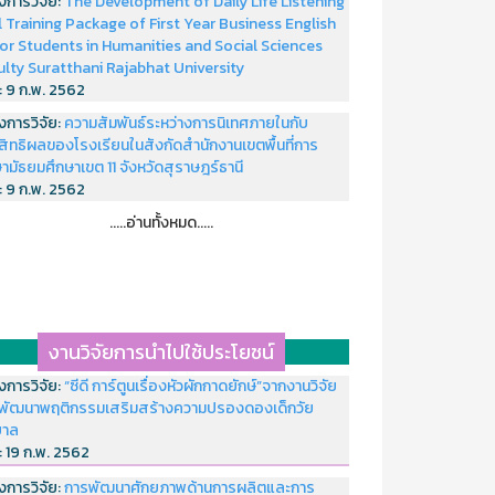
งการวิจัย:
The Development of Daily Life Listening
ll Training Package of First Year Business English
or Students in Humanities and Social Sciences
ulty Suratthani Rajabhat University
่:
9 ก.พ. 2562
งการวิจัย:
ความสัมพันธ์ระหว่างการนิเทศภายในกับ
สิทธิผลของโรงเรียนในสังกัดสำนักงานเขตพื้นที่การ
ามัธยมศึกษาเขต 11 จังหวัดสุราษฎร์ธานี
่:
9 ก.พ. 2562
.....อ่านทั้งหมด.....
งานวิจัยการนำไปใช้ประโยชน์
งการวิจัย:
“ซีดี การ์ตูนเรื่องหัวผักกาดยักษ์”จากงานวิจัย
พัฒนาพฤติกรรมเสริมสร้างความปรองดองเด็กวัย
บาล
่:
19 ก.พ. 2562
งการวิจัย:
การพัฒนาศักยภาพด้านการผลิตและการ