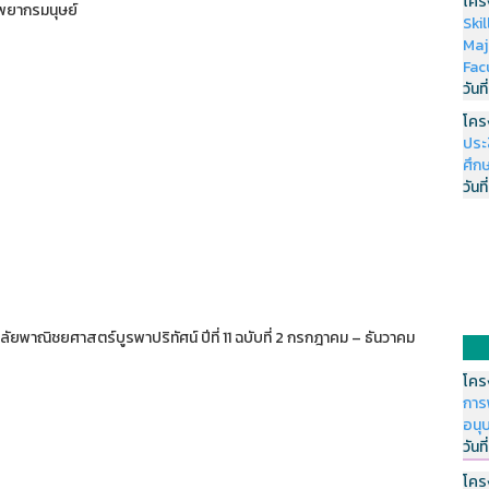
โคร
ัพยากรมนุษย์
Ski
Maj
Fac
วันที
โคร
ประ
ศึกษ
วันที
ัยพาณิชยศาสตร์บูรพาปริทัศน์ ปีที่ 11 ฉบับที่ 2 กรกฎาคม – ธันวาคม
โคร
การ
อนุ
วันที
โคร