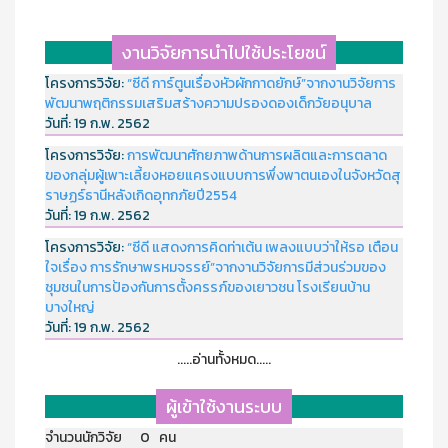
งานวิจัยการนำไปใช้ประโยชน์
โครงการวิจัย:
“ซีดี การ์ตูนเรื่องหัวผักกาดยักษ์”จากงานวิจัยการ
พัฒนาพฤติกรรมเสริมสร้างความปรองดองเด็กวัยอนุบาล
วันที่:
19 ก.พ. 2562
โครงการวิจัย:
การพัฒนาศักยภาพด้านการผลิตและการตลาด
ของกลุ่มผู้เพาะเลี้ยงหอยแครงแบบการพึ่งพาตนเองในจังหวัดสุ
ราษฏร์ธานีหลังเกิดอุทกภัยปี2554
วันที่:
19 ก.พ. 2562
โครงการวิจัย:
“ซีดี แสดงการคิดท่าเต้น เพลงแบบว่าให้รอ เตือน
ใจเรื่อง การรักษาพรหมจรรย์”จากงานวิจัยการมีส่วนร่วมของ
ชุมชนในการป้องกันการตั้งครรภ์ของเยาวชน โรงเรียนบ้าน
บางใหญ่
วันที่:
19 ก.พ. 2562
.....อ่านทั้งหมด.....
ผู้เข้าใช้งานระบบ
จำนวนนักวิจัย 0 คน