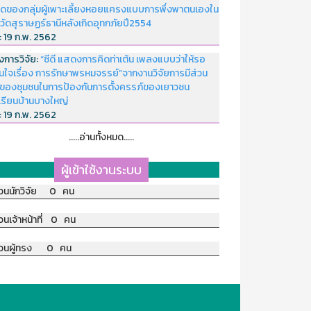
ดของกลุ่มผู้เพาะเลี้ยงหอยแครงแบบการพึ่งพาตนเองใน
หวัดสุราษฏร์ธานีหลังเกิดอุทกภัยปี2554
่:
19 ก.พ. 2562
งการวิจัย:
“ซีดี แสดงการคิดท่าเต้น เพลงแบบว่าให้รอ
อนใจเรื่อง การรักษาพรหมจรรย์”จากงานวิจัยการมีส่วน
มของชุมชนในการป้องกันการตั้งครรภ์ของเยาวชน
เรียนบ้านบางใหญ่
่:
19 ก.พ. 2562
.....อ่านทั้งหมด.....
ผู้เข้าใช้งานระบบ
วนนักวิจัย 0 คน
วนเจ้าหน้าที่ 0 คน
วนผู้ทรง 0 คน