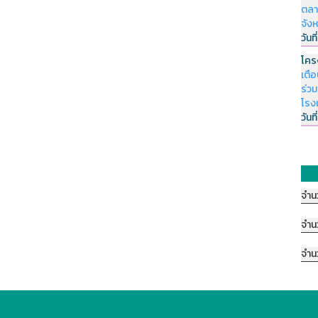
ตลา
จัง
วันที
โคร
เตื
ร่ว
โรง
วันที
จำน
จำน
จำน