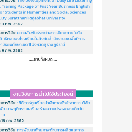
งการวิจัย:
The Development of Daily Life Listening
ll Training Package of First Year Business English
or Students in Humanities and Social Sciences
ulty Suratthani Rajabhat University
่:
9 ก.พ. 2562
งการวิจัย:
ความสัมพันธ์ระหว่างการนิเทศภายในกับ
สิทธิผลของโรงเรียนในสังกัดสำนักงานเขตพื้นที่การ
ามัธยมศึกษาเขต 11 จังหวัดสุราษฎร์ธานี
่:
9 ก.พ. 2562
.....อ่านทั้งหมด.....
งานวิจัยการนำไปใช้ประโยชน์
งการวิจัย:
“ซีดี การ์ตูนเรื่องหัวผักกาดยักษ์”จากงานวิจัย
พัฒนาพฤติกรรมเสริมสร้างความปรองดองเด็กวัย
บาล
่:
19 ก.พ. 2562
งการวิจัย:
การพัฒนาศักยภาพด้านการผลิตและการ