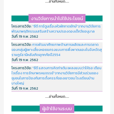
.....อ่านทั้งหมด.....
งานวิจัยการนำไปใช้ประโยชน์
โครงการวิจัย:
“ซีดี การ์ตูนเรื่องหัวผักกาดยักษ์”จากงานวิจัยการ
พัฒนาพฤติกรรมเสริมสร้างความปรองดองเด็กวัยอนุบาล
วันที่:
19 ก.พ. 2562
โครงการวิจัย:
การพัฒนาศักยภาพด้านการผลิตและการตลาด
ของกลุ่มผู้เพาะเลี้ยงหอยแครงแบบการพึ่งพาตนเองในจังหวัดสุ
ราษฏร์ธานีหลังเกิดอุทกภัยปี2554
วันที่:
19 ก.พ. 2562
โครงการวิจัย:
“ซีดี แสดงการคิดท่าเต้น เพลงแบบว่าให้รอ เตือน
ใจเรื่อง การรักษาพรหมจรรย์”จากงานวิจัยการมีส่วนร่วมของ
ชุมชนในการป้องกันการตั้งครรภ์ของเยาวชน โรงเรียนบ้าน
บางใหญ่
วันที่:
19 ก.พ. 2562
.....อ่านทั้งหมด.....
ผู้เข้าใช้งานระบบ