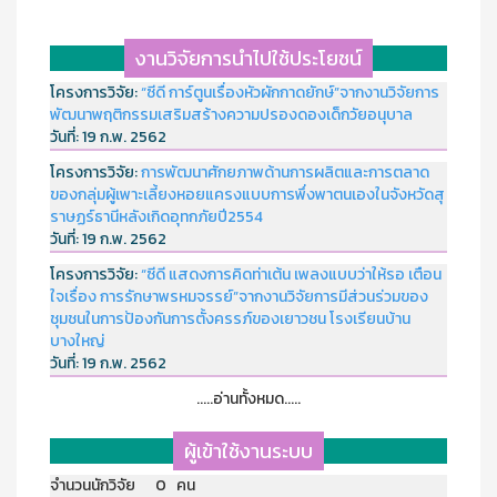
งานวิจัยการนำไปใช้ประโยชน์
โครงการวิจัย:
“ซีดี การ์ตูนเรื่องหัวผักกาดยักษ์”จากงานวิจัยการ
พัฒนาพฤติกรรมเสริมสร้างความปรองดองเด็กวัยอนุบาล
วันที่:
19 ก.พ. 2562
โครงการวิจัย:
การพัฒนาศักยภาพด้านการผลิตและการตลาด
ของกลุ่มผู้เพาะเลี้ยงหอยแครงแบบการพึ่งพาตนเองในจังหวัดสุ
ราษฏร์ธานีหลังเกิดอุทกภัยปี2554
วันที่:
19 ก.พ. 2562
โครงการวิจัย:
“ซีดี แสดงการคิดท่าเต้น เพลงแบบว่าให้รอ เตือน
ใจเรื่อง การรักษาพรหมจรรย์”จากงานวิจัยการมีส่วนร่วมของ
ชุมชนในการป้องกันการตั้งครรภ์ของเยาวชน โรงเรียนบ้าน
บางใหญ่
วันที่:
19 ก.พ. 2562
.....อ่านทั้งหมด.....
ผู้เข้าใช้งานระบบ
จำนวนนักวิจัย 0 คน