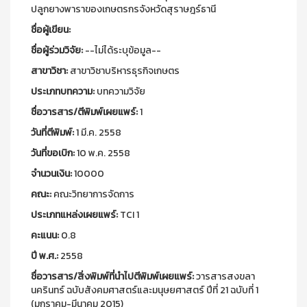
ปลูกยางพาราของเกษตรกรจังหวัดสุราษฎร์ธานี
ชื่อผู้เขียน:
ชื่อผู้ร่วมวิจัย:
--ไม่ได้ระบุข้อมูล--
สาขาวิชา:
สาขาวิชาบริหารธุรกิจเกษตร
ประเภทบทความ:
บทความวิจัย
ชื่อวารสาร/ตีพิมพ์เผยแพร์:
1
วันที่ตีพิมพ์:
1 มี.ค. 2558
วันที่ขอเบิก:
10 พ.ค. 2558
จำนวนเงิน:
10000
คณะ:
คณะวิทยาการจัดการ
ประเภทแหล่งเผยแพร์:
TCI 1
คะแนน:
0.8
ปี พ.ศ.:
2558
ชื่อวารสาร/สิ่งพิมพ์ที่นำไปตีพิมพ์เผยแพร์:
วารสารสงขลา
นครินทร์ ฉบับสังคมศาสตร์และมนุษยศาสตร์ ปีที่ 21 ฉบับที่ 1
(มกราคม-มีนาคม 2015)