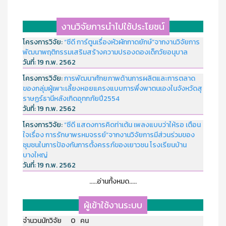
งานวิจัยการนำไปใช้ประโยชน์
โครงการวิจัย:
“ซีดี การ์ตูนเรื่องหัวผักกาดยักษ์”จากงานวิจัยการ
พัฒนาพฤติกรรมเสริมสร้างความปรองดองเด็กวัยอนุบาล
วันที่:
19 ก.พ. 2562
โครงการวิจัย:
การพัฒนาศักยภาพด้านการผลิตและการตลาด
ของกลุ่มผู้เพาะเลี้ยงหอยแครงแบบการพึ่งพาตนเองในจังหวัดสุ
ราษฏร์ธานีหลังเกิดอุทกภัยปี2554
วันที่:
19 ก.พ. 2562
โครงการวิจัย:
“ซีดี แสดงการคิดท่าเต้น เพลงแบบว่าให้รอ เตือน
ใจเรื่อง การรักษาพรหมจรรย์”จากงานวิจัยการมีส่วนร่วมของ
ชุมชนในการป้องกันการตั้งครรภ์ของเยาวชน โรงเรียนบ้าน
บางใหญ่
วันที่:
19 ก.พ. 2562
.....อ่านทั้งหมด.....
ผู้เข้าใช้งานระบบ
จำนวนนักวิจัย 0 คน