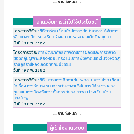
.....อ่านทั้งหมด.....
งานวิจัยการนำไปใช้ประโยชน์
โครงการวิจัย:
“ซีดี การ์ตูนเรื่องหัวผักกาดยักษ์”จากงานวิจัยการ
พัฒนาพฤติกรรมเสริมสร้างความปรองดองเด็กวัยอนุบาล
วันที่:
19 ก.พ. 2562
โครงการวิจัย:
การพัฒนาศักยภาพด้านการผลิตและการตลาด
ของกลุ่มผู้เพาะเลี้ยงหอยแครงแบบการพึ่งพาตนเองในจังหวัดสุ
ราษฏร์ธานีหลังเกิดอุทกภัยปี2554
วันที่:
19 ก.พ. 2562
โครงการวิจัย:
“ซีดี แสดงการคิดท่าเต้น เพลงแบบว่าให้รอ เตือน
ใจเรื่อง การรักษาพรหมจรรย์”จากงานวิจัยการมีส่วนร่วมของ
ชุมชนในการป้องกันการตั้งครรภ์ของเยาวชน โรงเรียนบ้าน
บางใหญ่
วันที่:
19 ก.พ. 2562
.....อ่านทั้งหมด.....
ผู้เข้าใช้งานระบบ