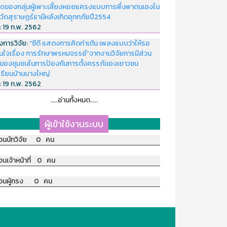
ดของกลุ่มผู้เพาะเลี้ยงหอยแครงแบบการพึ่งพาตนเองใน
หวัดสุราษฏร์ธานีหลังเกิดอุทกภัยปี2554
่:
19 ก.พ. 2562
งการวิจัย:
“ซีดี แสดงการคิดท่าเต้น เพลงแบบว่าให้รอ
อนใจเรื่อง การรักษาพรหมจรรย์”จากงานวิจัยการมีส่วน
มของชุมชนในการป้องกันการตั้งครรภ์ของเยาวชน
เรียนบ้านบางใหญ่
่:
19 ก.พ. 2562
.....อ่านทั้งหมด.....
ผู้เข้าใช้งานระบบ
วนนักวิจัย 0 คน
วนเจ้าหน้าที่ 0 คน
วนผู้ทรง 0 คน