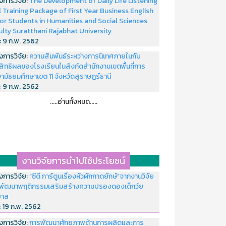
งการวิจัย:
The Development of Daily Life Listening
ll Training Package of First Year Business English
or Students in Humanities and Social Sciences
ulty Suratthani Rajabhat University
่:
9 ก.พ. 2562
งการวิจัย:
ความสัมพันธ์ระหว่างการนิเทศภายในกับ
สิทธิผลของโรงเรียนในสังกัดสำนักงานเขตพื้นที่การ
ามัธยมศึกษาเขต 11 จังหวัดสุราษฎร์ธานี
่:
9 ก.พ. 2562
.....อ่านทั้งหมด.....
งานวิจัยการนำไปใช้ประโยชน์
งการวิจัย:
“ซีดี การ์ตูนเรื่องหัวผักกาดยักษ์”จากงานวิจัย
พัฒนาพฤติกรรมเสริมสร้างความปรองดองเด็กวัย
บาล
่:
19 ก.พ. 2562
งการวิจัย:
การพัฒนาศักยภาพด้านการผลิตและการ