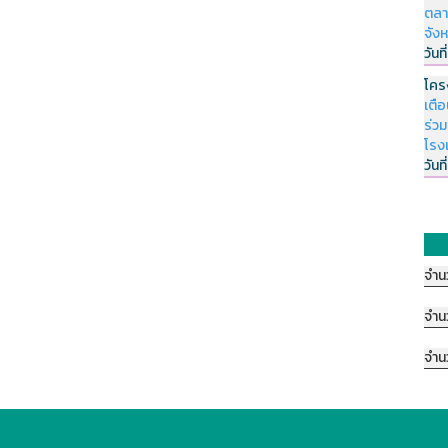
ตลา
จัง
วันที
โคร
เตื
ร่ว
โรง
วันที
จำน
จำน
จำน