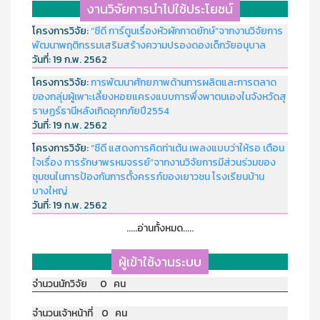
งานวิจัยการนำไปใช้ประโยชน์
โครงการวิจัย:
“ซีดี การ์ตูนเรื่องหัวผักกาดยักษ์”จากงานวิจัยการ
พัฒนาพฤติกรรมเสริมสร้างความปรองดองเด็กวัยอนุบาล
วันที่:
19 ก.พ. 2562
โครงการวิจัย:
การพัฒนาศักยภาพด้านการผลิตและการตลาด
ของกลุ่มผู้เพาะเลี้ยงหอยแครงแบบการพึ่งพาตนเองในจังหวัดสุ
ราษฏร์ธานีหลังเกิดอุทกภัยปี2554
วันที่:
19 ก.พ. 2562
โครงการวิจัย:
“ซีดี แสดงการคิดท่าเต้น เพลงแบบว่าให้รอ เตือน
ใจเรื่อง การรักษาพรหมจรรย์”จากงานวิจัยการมีส่วนร่วมของ
ชุมชนในการป้องกันการตั้งครรภ์ของเยาวชน โรงเรียนบ้าน
บางใหญ่
วันที่:
19 ก.พ. 2562
.....อ่านทั้งหมด.....
ผู้เข้าใช้งานระบบ
จำนวนนักวิจัย 0 คน
จำนวนเจ้าหน้าที่ 0 คน