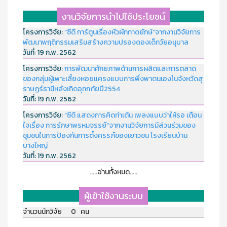
งานวิจัยการนำไปใช้ประโยชน์
โครงการวิจัย:
“ซีดี การ์ตูนเรื่องหัวผักกาดยักษ์”จากงานวิจัยการ
พัฒนาพฤติกรรมเสริมสร้างความปรองดองเด็กวัยอนุบาล
วันที่:
19 ก.พ. 2562
โครงการวิจัย:
การพัฒนาศักยภาพด้านการผลิตและการตลาด
ของกลุ่มผู้เพาะเลี้ยงหอยแครงแบบการพึ่งพาตนเองในจังหวัดสุ
ราษฏร์ธานีหลังเกิดอุทกภัยปี2554
วันที่:
19 ก.พ. 2562
โครงการวิจัย:
“ซีดี แสดงการคิดท่าเต้น เพลงแบบว่าให้รอ เตือน
ใจเรื่อง การรักษาพรหมจรรย์”จากงานวิจัยการมีส่วนร่วมของ
ชุมชนในการป้องกันการตั้งครรภ์ของเยาวชน โรงเรียนบ้าน
บางใหญ่
วันที่:
19 ก.พ. 2562
.....อ่านทั้งหมด.....
ผู้เข้าใช้งานระบบ
จำนวนนักวิจัย 0 คน