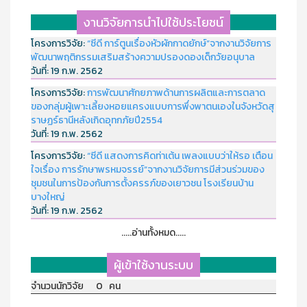
งานวิจัยการนำไปใช้ประโยชน์
โครงการวิจัย:
“ซีดี การ์ตูนเรื่องหัวผักกาดยักษ์”จากงานวิจัยการ
พัฒนาพฤติกรรมเสริมสร้างความปรองดองเด็กวัยอนุบาล
วันที่:
19 ก.พ. 2562
โครงการวิจัย:
การพัฒนาศักยภาพด้านการผลิตและการตลาด
ของกลุ่มผู้เพาะเลี้ยงหอยแครงแบบการพึ่งพาตนเองในจังหวัดสุ
ราษฏร์ธานีหลังเกิดอุทกภัยปี2554
วันที่:
19 ก.พ. 2562
โครงการวิจัย:
“ซีดี แสดงการคิดท่าเต้น เพลงแบบว่าให้รอ เตือน
ใจเรื่อง การรักษาพรหมจรรย์”จากงานวิจัยการมีส่วนร่วมของ
ชุมชนในการป้องกันการตั้งครรภ์ของเยาวชน โรงเรียนบ้าน
บางใหญ่
วันที่:
19 ก.พ. 2562
.....อ่านทั้งหมด.....
ผู้เข้าใช้งานระบบ
จำนวนนักวิจัย 0 คน