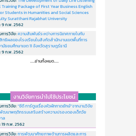
งการวิจัย:
The Development of Daily Life Listening
ll Training Package of First Year Business English
or Students in Humanities and Social Sciences
ulty Suratthani Rajabhat University
่:
9 ก.พ. 2562
งการวิจัย:
ความสัมพันธ์ระหว่างการนิเทศภายในกับ
สิทธิผลของโรงเรียนในสังกัดสำนักงานเขตพื้นที่การ
ามัธยมศึกษาเขต 11 จังหวัดสุราษฎร์ธานี
่:
9 ก.พ. 2562
.....อ่านทั้งหมด.....
งานวิจัยการนำไปใช้ประโยชน์
งการวิจัย:
“ซีดี การ์ตูนเรื่องหัวผักกาดยักษ์”จากงานวิจัย
พัฒนาพฤติกรรมเสริมสร้างความปรองดองเด็กวัย
บาล
่:
19 ก.พ. 2562
งการวิจัย:
การพัฒนาศักยภาพด้านการผลิตและการ