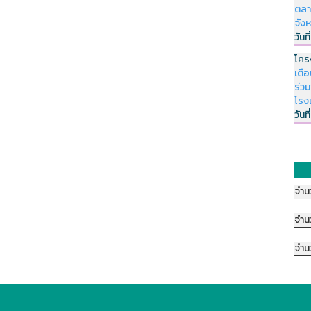
ตลา
จัง
วันที
โคร
เตื
ร่ว
โรง
วันที
จำน
จำน
จำน