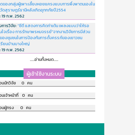
ดของกลุ่มผู้เพาะเลี้ยงหอยแครงแบบการพึ่งพาตนเองใน
หวัดสุราษฏร์ธานีหลังเกิดอุทกภัยปี2554
่:
19 ก.พ. 2562
งการวิจัย:
“ซีดี แสดงการคิดท่าเต้น เพลงแบบว่าให้รอ
อนใจเรื่อง การรักษาพรหมจรรย์”จากงานวิจัยการมีส่วน
มของชุมชนในการป้องกันการตั้งครรภ์ของเยาวชน
เรียนบ้านบางใหญ่
่:
19 ก.พ. 2562
.....อ่านทั้งหมด.....
ผู้เข้าใช้งานระบบ
วนนักวิจัย 0 คน
วนเจ้าหน้าที่ 0 คน
วนผู้ทรง 0 คน