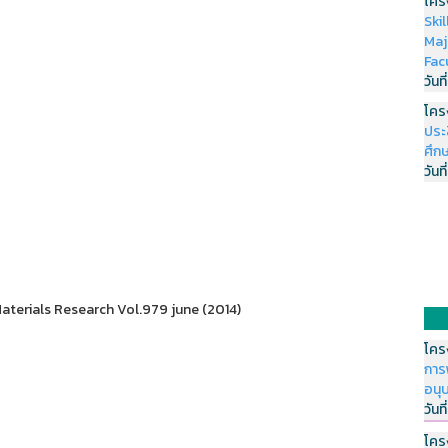
โคร
Ski
Maj
Fac
วันที
โคร
ประ
ศึกษ
วันที
terials Research Vol.979 june (2014)
โคร
การ
อนุ
วันที
โคร