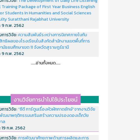
งการวิจัย:
The Development of Daily Life Listening
ll Training Package of First Year Business English
or Students in Humanities and Social Sciences
ulty Suratthani Rajabhat University
่:
9 ก.พ. 2562
งการวิจัย:
ความสัมพันธ์ระหว่างการนิเทศภายในกับ
สิทธิผลของโรงเรียนในสังกัดสำนักงานเขตพื้นที่การ
ามัธยมศึกษาเขต 11 จังหวัดสุราษฎร์ธานี
่:
9 ก.พ. 2562
.....อ่านทั้งหมด.....
งานวิจัยการนำไปใช้ประโยชน์
งการวิจัย:
“ซีดี การ์ตูนเรื่องหัวผักกาดยักษ์”จากงานวิจัย
พัฒนาพฤติกรรมเสริมสร้างความปรองดองเด็กวัย
บาล
่:
19 ก.พ. 2562
งการวิจัย:
การพัฒนาศักยภาพด้านการผลิตและการ