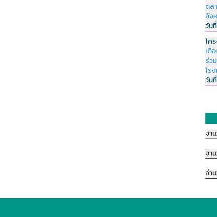
ตลา
จัง
วันที
โคร
เตื
ร่ว
โรง
วันที
จำน
จำน
จำน