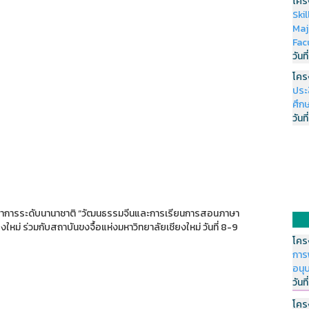
โคร
Ski
Maj
Fac
วันที
โคร
ประ
ศึกษ
วันที
ชาการระดับนานาชาติ “วัฒนธรรมจีนและการเรียนการสอนภาษา
ม่ ร่วมกับสถาบันขงจื้อแห่งมหาวิทยาลัยเชียงใหม่ วันที่ 8-9
โคร
การ
อนุ
วันที
โคร