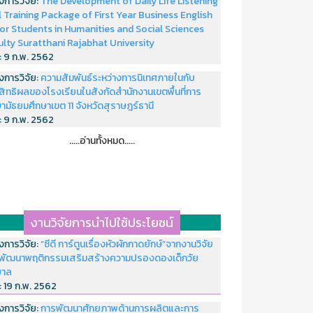
งการวิจัย:
The Development of Daily Life Listening
ll Training Package of First Year Business English
or Students in Humanities and Social Sciences
ulty Suratthani Rajabhat University
่:
9 ก.พ. 2562
งการวิจัย:
ความสัมพันธ์ระหว่างการนิเทศภายในกับ
สิทธิผลของโรงเรียนในสังกัดสำนักงานเขตพื้นที่การ
ามัธยมศึกษาเขต 11 จังหวัดสุราษฎร์ธานี
่:
9 ก.พ. 2562
.....อ่านทั้งหมด.....
งานวิจัยการนำไปใช้ประโยชน์
งการวิจัย:
“ซีดี การ์ตูนเรื่องหัวผักกาดยักษ์”จากงานวิจัย
พัฒนาพฤติกรรมเสริมสร้างความปรองดองเด็กวัย
บาล
่:
19 ก.พ. 2562
งการวิจัย:
การพัฒนาศักยภาพด้านการผลิตและการ