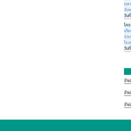
ตลา
จัง
วันที
โคร
เตื
ร่ว
โรง
วันที
จำน
จำน
จำน