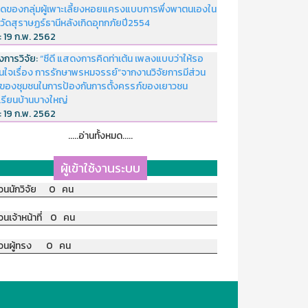
ดของกลุ่มผู้เพาะเลี้ยงหอยแครงแบบการพึ่งพาตนเองใน
หวัดสุราษฏร์ธานีหลังเกิดอุทกภัยปี2554
่:
19 ก.พ. 2562
งการวิจัย:
“ซีดี แสดงการคิดท่าเต้น เพลงแบบว่าให้รอ
อนใจเรื่อง การรักษาพรหมจรรย์”จากงานวิจัยการมีส่วน
มของชุมชนในการป้องกันการตั้งครรภ์ของเยาวชน
เรียนบ้านบางใหญ่
่:
19 ก.พ. 2562
.....อ่านทั้งหมด.....
ผู้เข้าใช้งานระบบ
วนนักวิจัย 0 คน
วนเจ้าหน้าที่ 0 คน
วนผู้ทรง 0 คน