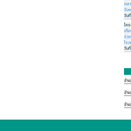
ตลา
จัง
วันที
โคร
เตื
ร่ว
โรง
วันที
จำน
จำน
จำน