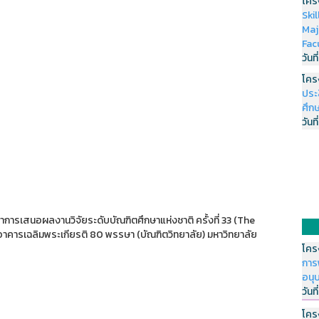
โคร
Ski
Maj
Fac
วันที
โคร
ประ
ศึกษ
วันที
าการเสนอผลงานวิจัยระดับบัณฑิตศึกษาแห่งชาติ ครั้งที่ 33 (The
ารเฉลิมพระเกียรติ 80 พรรษา (บัณฑิตวิทยาลัย) มหาวิทยาลัย
โคร
การ
อนุ
วันที
โคร