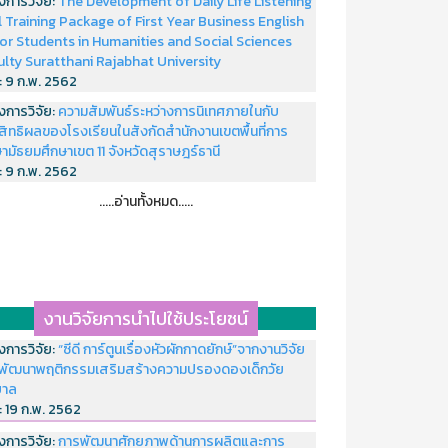
งการวิจัย:
The Development of Daily Life Listening
ll Training Package of First Year Business English
or Students in Humanities and Social Sciences
ulty Suratthani Rajabhat University
่:
9 ก.พ. 2562
งการวิจัย:
ความสัมพันธ์ระหว่างการนิเทศภายในกับ
สิทธิผลของโรงเรียนในสังกัดสำนักงานเขตพื้นที่การ
ามัธยมศึกษาเขต 11 จังหวัดสุราษฎร์ธานี
่:
9 ก.พ. 2562
.....อ่านทั้งหมด.....
งานวิจัยการนำไปใช้ประโยชน์
งการวิจัย:
“ซีดี การ์ตูนเรื่องหัวผักกาดยักษ์”จากงานวิจัย
พัฒนาพฤติกรรมเสริมสร้างความปรองดองเด็กวัย
บาล
่:
19 ก.พ. 2562
งการวิจัย:
การพัฒนาศักยภาพด้านการผลิตและการ