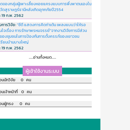
ดของกลุ่มผู้เพาะเลี้ยงหอยแครงแบบการพึ่งพาตนเองใน
หวัดสุราษฏร์ธานีหลังเกิดอุทกภัยปี2554
่:
19 ก.พ. 2562
งการวิจัย:
“ซีดี แสดงการคิดท่าเต้น เพลงแบบว่าให้รอ
อนใจเรื่อง การรักษาพรหมจรรย์”จากงานวิจัยการมีส่วน
มของชุมชนในการป้องกันการตั้งครรภ์ของเยาวชน
เรียนบ้านบางใหญ่
่:
19 ก.พ. 2562
.....อ่านทั้งหมด.....
ผู้เข้าใช้งานระบบ
วนนักวิจัย 0 คน
วนเจ้าหน้าที่ 0 คน
วนผู้ทรง 0 คน