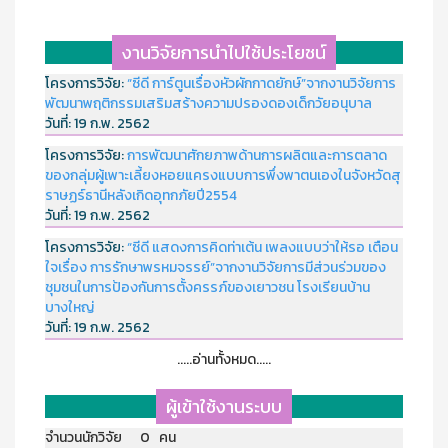
งานวิจัยการนำไปใช้ประโยชน์
โครงการวิจัย:
“ซีดี การ์ตูนเรื่องหัวผักกาดยักษ์”จากงานวิจัยการ
พัฒนาพฤติกรรมเสริมสร้างความปรองดองเด็กวัยอนุบาล
วันที่:
19 ก.พ. 2562
โครงการวิจัย:
การพัฒนาศักยภาพด้านการผลิตและการตลาด
ของกลุ่มผู้เพาะเลี้ยงหอยแครงแบบการพึ่งพาตนเองในจังหวัดสุ
ราษฏร์ธานีหลังเกิดอุทกภัยปี2554
วันที่:
19 ก.พ. 2562
โครงการวิจัย:
“ซีดี แสดงการคิดท่าเต้น เพลงแบบว่าให้รอ เตือน
ใจเรื่อง การรักษาพรหมจรรย์”จากงานวิจัยการมีส่วนร่วมของ
ชุมชนในการป้องกันการตั้งครรภ์ของเยาวชน โรงเรียนบ้าน
บางใหญ่
วันที่:
19 ก.พ. 2562
.....อ่านทั้งหมด.....
ผู้เข้าใช้งานระบบ
จำนวนนักวิจัย 0 คน