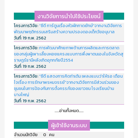
งานวิจัยการนำไปใช้ประโยชน์
โครงการวิจัย:
“ซีดี การ์ตูนเรื่องหัวผักกาดยักษ์”จากงานวิจัยการ
พัฒนาพฤติกรรมเสริมสร้างความปรองดองเด็กวัยอนุบาล
วันที่:
19 ก.พ. 2562
โครงการวิจัย:
การพัฒนาศักยภาพด้านการผลิตและการตลาด
ของกลุ่มผู้เพาะเลี้ยงหอยแครงแบบการพึ่งพาตนเองในจังหวัดสุ
ราษฏร์ธานีหลังเกิดอุทกภัยปี2554
วันที่:
19 ก.พ. 2562
โครงการวิจัย:
“ซีดี แสดงการคิดท่าเต้น เพลงแบบว่าให้รอ เตือน
ใจเรื่อง การรักษาพรหมจรรย์”จากงานวิจัยการมีส่วนร่วมของ
ชุมชนในการป้องกันการตั้งครรภ์ของเยาวชน โรงเรียนบ้าน
บางใหญ่
วันที่:
19 ก.พ. 2562
.....อ่านทั้งหมด.....
ผู้เข้าใช้งานระบบ
จำนวนนักวิจัย 0 คน