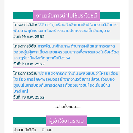
งานวิจัยการนำไปใช้ประโยชน์
โครงการวิจัย:
“ซีดี การ์ตูนเรื่องหัวผักกาดยักษ์”จากงานวิจัยการ
พัฒนาพฤติกรรมเสริมสร้างความปรองดองเด็กวัยอนุบาล
วันที่:
19 ก.พ. 2562
โครงการวิจัย:
การพัฒนาศักยภาพด้านการผลิตและการตลาด
ของกลุ่มผู้เพาะเลี้ยงหอยแครงแบบการพึ่งพาตนเองในจังหวัดสุ
ราษฏร์ธานีหลังเกิดอุทกภัยปี2554
วันที่:
19 ก.พ. 2562
โครงการวิจัย:
“ซีดี แสดงการคิดท่าเต้น เพลงแบบว่าให้รอ เตือน
ใจเรื่อง การรักษาพรหมจรรย์”จากงานวิจัยการมีส่วนร่วมของ
ชุมชนในการป้องกันการตั้งครรภ์ของเยาวชน โรงเรียนบ้าน
บางใหญ่
วันที่:
19 ก.พ. 2562
.....อ่านทั้งหมด.....
ผู้เข้าใช้งานระบบ
จำนวนนักวิจัย 0 คน