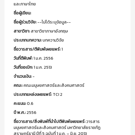
และภาษาไทย
ชื่อผู้เขียน:
ชื่อผู้ร่วมวิจัย:
--ไม่ได้ระบุข้อมูล--
สาขาวิชา:
สาขาวิชาภาษาอังกฤษ
ประเภทบทความ:
บทความวิจัย
ชื่อวารสาร/ตีพิมพ์เผยแพร์:
1
วันที่ตีพิมพ์:
1 ม.ค. 2556
วันที่ขอเบิก:
1 ม.ค. 2513
จำนวนเงิน:
-
คณะ:
คณะมนุษยศาสตร์และสังคมศาสตร์
ประเภทแหล่งเผยแพร์:
TCI 2
คะแนน:
0.6
ปี พ.ศ.:
2556
ชื่อวารสาร/สิ่งพิมพ์ที่นำไปตีพิมพ์เผยแพร์:
วารสาร
มนุษยศาสตร์และสังคมศาสตร์ มหาวิทยาลัยราชภัฏ
สุราษฎร์ธานี ปีที่ 5 ฉบับที่ 1 ม.ค. – มิ.ย. 2013