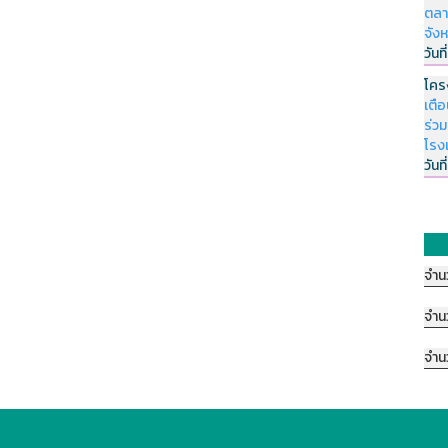
ตลา
จัง
วันที
โคร
เตื
ร่ว
โรง
วันที
จำน
จำน
จำน