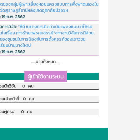
ดของกลุ่มผู้เพาะเลี้ยงหอยแครงแบบการพึ่งพาตนเองใน
หวัดสุราษฏร์ธานีหลังเกิดอุทกภัยปี2554
่:
19 ก.พ. 2562
งการวิจัย:
“ซีดี แสดงการคิดท่าเต้น เพลงแบบว่าให้รอ
อนใจเรื่อง การรักษาพรหมจรรย์”จากงานวิจัยการมีส่วน
มของชุมชนในการป้องกันการตั้งครรภ์ของเยาวชน
เรียนบ้านบางใหญ่
่:
19 ก.พ. 2562
.....อ่านทั้งหมด.....
ผู้เข้าใช้งานระบบ
วนนักวิจัย 0 คน
วนเจ้าหน้าที่ 0 คน
วนผู้ทรง 0 คน