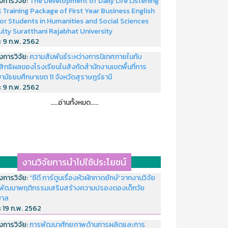
งการวิจัย:
The Development of Daily Life Listening
ll Training Package of First Year Business English
or Students in Humanities and Social Sciences
ulty Suratthani Rajabhat University
่:
9 ก.พ. 2562
งการวิจัย:
ความสัมพันธ์ระหว่างการนิเทศภายในกับ
สิทธิผลของโรงเรียนในสังกัดสำนักงานเขตพื้นที่การ
ามัธยมศึกษาเขต 11 จังหวัดสุราษฎร์ธานี
่:
9 ก.พ. 2562
.....อ่านทั้งหมด.....
งานวิจัยการนำไปใช้ประโยชน์
งการวิจัย:
“ซีดี การ์ตูนเรื่องหัวผักกาดยักษ์”จากงานวิจัย
พัฒนาพฤติกรรมเสริมสร้างความปรองดองเด็กวัย
บาล
่:
19 ก.พ. 2562
งการวิจัย:
การพัฒนาศักยภาพด้านการผลิตและการ